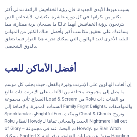
بسبب هبوط الأيدي الجديدة، فإن رؤية الخفافيش الرائعة تتدلى أكثر
بكثير من بكراتها. في كل دورة عاشرة، يكتشف الأشخاص الذين
يترنحون برؤية الخفافيش أنهما غالبًا ما يصبحان برية ممتازة، مما
يساعدك على تحقيق مكاسب أكبر وأفضل.
هناك الكثير من الموانئ
الليلية الأخرى لعيد الهالوين التي يمكنك تجربة هذا القرار فيما يتعلق
بالذوق الشخصي.
أفضل الأماكن للعب
إن ألعاب الهالوين على الإنترنت وفيرة بالفعل، حيث يجلب كل موسم
ما يصل إلى مجموعة مختلفة من الألعاب على الإنترنت ذات طابع
الصداع. تأتي مجموعة Load & Scream من Roku مع الفئات ذات
السمات المميزة، بالإضافة إلى Family Fright Delights، والمواصفات
Spooktacular، وFrightful Fun، ويمكنك Ghost & Ghouls. وتروج
Roku لنظام Howdy الجديد والمجاني تمامًا لـ Nightmare Hall out
of Glory – تم البحث عنه في مجموعة Howdy، مع Blair Witch
ويمكنك Spotted X. وبعيدًا عن عمليات التعاون، توفر لعبة Haunting