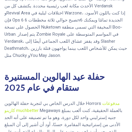
الأحدث مكانة لعب رئيسية محددة. يكتشف كل من Verdansk
وRevival Area اختلافات ليلية في Warzone، إذا كنت باللون الأسود،
فإن Ops 6 تصبح حوالي ثلاثة مخططات 6v6 الجديدة تمامًا ويمكنك
الحصول على نسخة Nuketown المخيفة التي تسمى منطقة Boo-
Urban. يتم إصدار Zombie Royale في المواسم المتوسطة على
Verdansk، وقد يقفز عشاق اللعب الجماعي أيضًا إلى Slasher
Deathmatch، حيث يمكن للأشخاص اللعب بينما يواجهون قتلة بارزين
مثل Chucky وYou May Jason.
حفلة عيد الهالوين المستنيرة
ستقام في عام 2025
مدفوعات
خلال الدرس الخاص بي لتجربة حفلة الهالوين Horrors
Megaways بالعملة الحقيقية، كنت ألعب بمبلغ
كازينو muchbetter
جنيه إسترليني واحد لكل دورة، وهو ما تم تصنيفه على أنه الحد
الأدنى من إستراتيجية المقامرة. حسنًا، أود أن أشير إلى أن المبلغ
الذي يجب أن تراهن به يعتمد على المال والمبلغ الذي أنت على