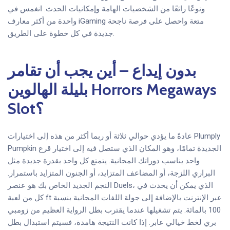
ونوعًا رائعًا من الشخصيات الهامة وإمكانيات الحدث. انغمس في
واحدة من أكثر معارف iGaming متعة واحصل على فرصة ناجحة
جديدة في كل خطوة على الطريق.
بدون إيداع – أين يجب أن تقامر
بليلة الهالوين Horrors Megaways
Slot؟
عادةً ما يؤدي حوالي ثلاثة أو ربما أكثر من هذه إلى اختيارات Plumply
Pumpkin الجديدة تمامًا، وهو المكان الذي ستصل فيه إلى اختيار قرع
واحد يناسب دوراتك المجانية. يتمتع كل واحد بقدرة جديدة مثل
البراري اللزجة، أو المضاعف المتزايد، أو الجنون المتزايد باستمرار.
النجم الجديد الخاص بك هو عنصر Duels، الذي يمكن أن يحدث في
كل من لعبة ft عبر الإنترنت بالإضافة إلى جولة اللفات المجانية بنسبة
100 بالمائة. يتم تشغيلها عندما يقترب بطل الرواية العظيم من زومبي
بري لخط خيالي عابر. إذا كانت النتيجة هامدة، فسيتم استبدال بطل