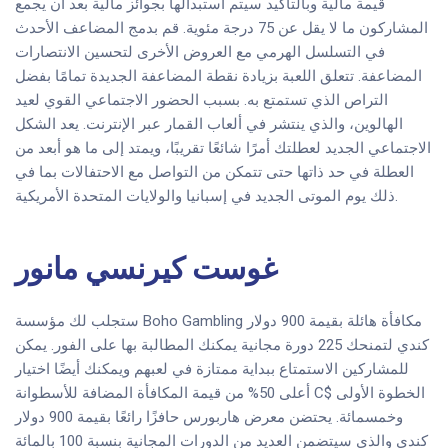
قيمة مالية وبالتأكيد سيتم استبدالها بجوائز مالية بعد أن يجمع
المشاركون ما لا يقل عن 75 درجة مئوية. قم بدمج المضاعف الأحدث
في التسلسل الهرمي مع العروض الأخرى لتحسين الانتصارات
المضاعفة. تتعلق اللعبة بزيادة نقطة المضاعفة الجديدة تمامًا بفضل
التراص الذي تستمتع به. بسبب الحضور الاجتماعي القوي لعيد
الهالوين، والذي ينتشر في ألعاب القمار عبر الإنترنت. يعد الشكل
الاجتماعي الجديد لعطلتك أمرًا شائعًا تقريبًا، ويمتد إلى ما هو أبعد من
العطلة في حد ذاتها حتى تتمكن من التواصل مع الاحتفالات بما في
ذلك يوم الموتى الجديد في إسبانيا والولايات المتحدة الأمريكية.
غوست كيرنسي مانور
ستجلب لك مؤسسة Boho Gambling مكافأة هائلة بقيمة 900 دولار
كندي لتمنحك 225 دورة مجانية يمكنك المطالبة بها على الفور. يمكن
للمشاركين الاستمتاع ببداية ممتازة في لعبهم ويمكنك أيضًا اختيار
أعلى 50% من قيمة المكافأة المضافة للأسطوانة C$ الخطوة الأولى
وخمسمائة. يحتضن معرض هاربورس حافزًا رائعًا بقيمة 900 دولار
كندي والذي سيتضمن العديد من الدورات المجانية بنسبة 100 بالمائة