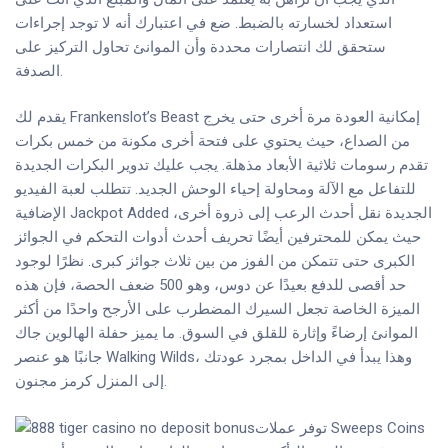
استعداد لخسارته بالضبط. ضع في اعتبارك أنه لا توجد إجراءات
ستحقق لك انتصارات محددة وأن الموانئ تحاول التركيز على
الصدفة.
يقدم لك Frankenslot’s Beast إمكانية العودة مرة أخرى حتى يخرج
من الصداع، حيث يحتوي على فتحة أخرى مكونة من خمس بكرات
تقدم رسومات ثلاثية الأبعاد مذهلة. يجب عليك تدوير البكرات الجديدة
للتفاعل مع الآلة ومحاولة إحياء الوحش الجديد. تتطلب لعبة الفيديو
الإضافية Jackpot Added الجديدة نقل أحدث الرعب إلى ذروة أخرى،
حيث يمكن للمحترفين أيضًا تحريف أحدث أدوات التحكم في الجوائز
الكبرى حتى تتمكن من الفوز من بين ثلاث جوائز كبرى. نظرًا لوجود
حد أقصى للدفع بعيدًا عن دوس، وهو 500 ضعف الحصة، فإن هذه
الميزة الخاصة تجعل السيرك المضطرب على الأرجح واحدًا من أكثر
الموانئ إرضاءً وإثارة للقلق في السوق. ما يميز حفلة الهالوين جاك
جانبًا هو عنصر Walking Wilds، وهذا يبدأ في الداخل بمجرد عودتك
إلى المنزل كرمز مجنون.
توفر عملات Sweeps Coins