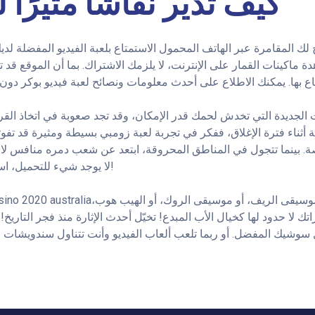
كيف تدير نقاشًا مثيرًا 
يح لك المقامرة عبر الهاتف المحمول الاستمتاع بلعبة الفيديو المفضلة 
ة ماكينات القمار على الإنترنت، لا يلزمك الاشتراك. بما أن الموقع ق
الجديدة التي تخدش لحمك قدر الإمكان، وقد تجد صعوبة في اتخاذ القرا
ثناء فترة الإغلاق، ففكر في تجربة لعبة زومبي بسيطة ومثيرة قد تفوتك
ة. بينما تتجول في المناطق المحروقة، ابتعد عن شعب دمره منافس لا
لا يوجد شيء للتحميل، استمتع بألعاب مجانية اليوم!
 موسيقى الريف، أو موسيقى الروك، أو الهيب هوب،
راتك لا حدود لها كخيال الأب المبدع! تخيّل أحدث الإثارة منذ فجر التاريخ!
ول سوشيك المفضل. أو ربما تلعب ألعاب الفيديو وأنت تتناول سندويشات ا