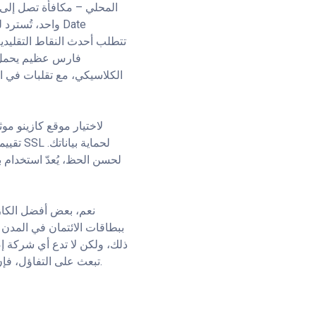
لاختيار موقع كازينو م
تقييما
لحسن الحظ، يُعدّ استخدام 
نعم، بعض أفضل الكازي
ببطاقات الائتمان في المدن
ذلك، ولكن لا تدع أي شركة إصد
وهذا كل ما هو متاح. بما أن شاشة إصدار لعبة Tank تبعث على التفاؤل، فإن الاهتمام الحقيقي بها يعود إلى سهولة اللعب.