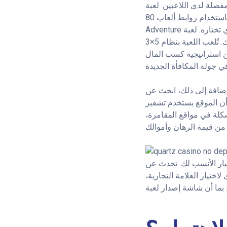
Ragi" على كازينو FanDuel المحلي – مكافأة تصل إلى دولار
واحد، تُسترد لمن لا يقترضون من البنك بعد 24 ساعة, 100 دولار من مواقع الكازينو. باستخدام روابط ألعاب 80 Date
Adventure عالية الدقة، تفضل بزيارة الكازينو الذي تختاره. لعبة Steam Tower من NetEnt تتطلب أحدث النقاط التقليدية من
فارس عظيم يحمل أميرة عظيمة من أعلى برج محمي بتنين، ثم تُعيد طلائها بفن ستيم بانك. تُلعب اللعبة بنظام 5×3
97.%. بدلاً من ذلك، يكمن جزء من استراتيجية كسب المال
إضافة إلى ذلك، ابحث عن
م تشفير SSL لحماية بياناتك.
شكلة في مواقع المقامرة،
يار الأنسب لك. تحدث عن
اختيار العلامة التجارية،