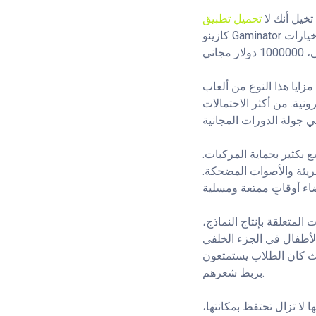
تخيل أنك لا
كازينو Gaminator الآن خيارات VIP بمكافآت فريدة، ويمكن تخصيصها لتناسب عضويتك. بصفتك عضوًا مميزًا في VIP،
دة في إجمالي الخيارات. من مزايا هذا النوع من ألعاب
نية. من أكثر الاحتمالات
ع بكثير بحماية المركبات.
لبريئة والأصوات المضحكة.
لمتعلقة بإنتاج النماذج،
لأطفال في الجزء الخلفي
حيث كان الطلاب يستمتعون
بربط شعرهم.
لا تزال تحتفظ بمكانتها،