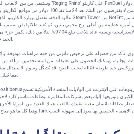
وستبقى من بين الألعاب المفضلة لدى اللاعبين. لعبة "ng Rhino
الكلاسيكي، مع تقلبات في الاستراتيجية ونسبة عائد للاعب تبلغ 04
الجيد في جولة المكافأة الجديدة.
وثوق، تأكد من حصوله على ترخيص قانوني من جهة مراهنات موثوقة. بال
ت إيجابية، ويمكنك الحصول على تعليقات من المستخدمين، وتأكد من أن الموقع يستخد
بروكسي جيد طريقة فعّالة لتجنب القيود. قد تُشكّل رسوم الاستبدال م
مما يُقلل من قيمة الرهان وأموالك.
نوهات على الإنترنت في الولايات المتحدة الأمريكية تسمح
 الكبرى وتوزيعها. إليك بعض شركات المقامرة ببطاقات ماستركارد لاخت
ار بطاقات ائتمان معينة تقيدك باللعب. هناك العديد من المزايا الأخرى ل