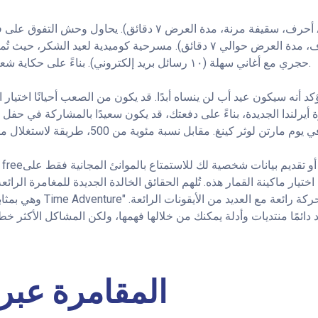
القراصنة الجدد والوحش (٨ أحرف، سقيفة مرنة، مدة العرض ٧ دقائق).
عيد الشكر الرائعة (٨-٩ أحرف، مدة العرض حوالي ٧ دقائق). مسرحية كوميدية لع
حجري مع أغاني سهلة (١٠ رسائل بريد إلكتروني). بناءً على حكاية شعبية من نقاشات بين غرباء.
د أنه سيكون عيد أب لن ينساه أبدًا. قد يكون من الصعب أحيانًا اختيار ا
أيرلندا الجديدة، بناءً على دفعتك، قد يكون سعيدًا بالمشاركة في حفل ك
 تقديم بيانات شخصية لك للاستمتاع بالموانئ المجانية فقط على Slotjava.
تيار ماكينة القمار هذه. تُلهم الحقائق الخالدة الجديدة للمغامرة الرائعة
تجد دائمًا منتديات وأدلة يمكنك من خلالها فهمها، ولكن المشاكل الأكثر
المقامرة عبر 