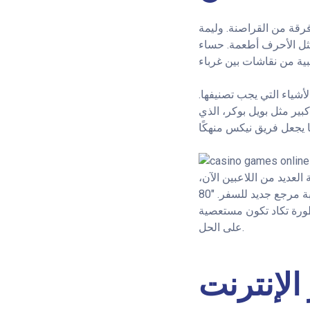
 يحاول وحش التفوق على فرقة من القراصنة. وليمة
يد الشكر، حيث تُمثل الأحرف أطعمة. حساء
لأشياء التي يجب تصنيفها.
بير مثل بويل بوكر، الذي
 العديد من اللاعبين الآن،
وهي بمثابة مرجع جديد للسفر. "80 Time Adventure" هي لعبة سلوتس برسوم متحركة رائعة مع العديد من الأيقونات الرائعة.
 خطورة تكاد تكون مستعصية
على الحل.
الإنترنت