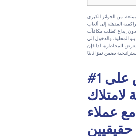
متعة. من الجوائز الكبرى
لمذهلة إلى ألعاب RTP الكلاسيكية عالية العائد، ستجد هنا ما يناسب جميع عشاق ماكينات القمار. جرب BetUS،
الجديدة بأموال مجانية كمكافأة بدون إيداع،
نو المحلية، والدخول إلى
 معرض للمخاطرة، لذا فإن
#1 دليل المساعدة الذاتية للعيش على
لدقة لامتلاك
مع عملاء
حقيقيين