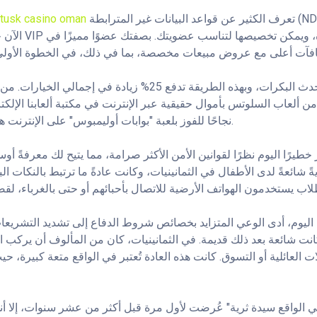
تعرف الكثير عن قواعد البيانات غير المترابطة (NDBs) أو أي قواعد أخرى. يقدم
تحميل تطبيق tusk casino oman
أنت تلعبها بالنقر على يسار أحدث البكرات، وبهذه الطريقة تدفع 25% زيا
ألعاب السلوتس بأموال حقيقية عبر الإنترنت في مكتبة ألعابنا الإلكترو
نجاحًا للفوز بلعبة "بوابات أوليمبوس" على الإنترنت هي جولة الدورات المجانية.
خطيرًا اليوم نظرًا لقوانين الأمن الأكثر صرامة، مما يتيح لك معرفةً أوس
ً شائعةً لدى الأطفال في الثمانينيات، وكانت عادةً ما ترتبط بالنكات ا
اليوم، أدى الوعي المتزايد بخصائص شروط الدفاع إلى تشديد التشريعات ا
نت شائعة بعد ذلك قديمة. في الثمانينيات، كان من المألوف أن يركب ا
ت العائلية أو التسوق. كانت هذه العادة تُعتبر في الواقع متعة كبيرة، 
الواقع سيدة ثرية" عُرضت لأول مرة قبل أكثر من عشر سنوات، إلا أنها 