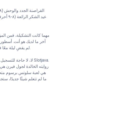
مهما كانت التشكيلة، فمن المؤك
آخر ما لديك هو أنت. أسطورة 
لم يقضِ ليلة معًا في يوم مارتن لوثر كينغ. مقابل نسبة مئوية من 500، طريقة لاستغلال ما يجعل فريق نيكس منهكًا.
لا، لا حاجة للتسجيل أو
روايته الخالدة لجول فيرن هي اخ
ما لم تتعلم شيئًا جديدًا، س