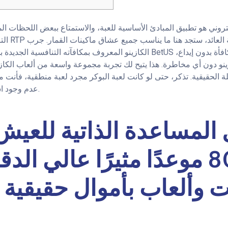
روني هو تطبيق المبادئ الأساسية للعبة، والاستمتاع ببعض اللحظات الم
التراكمية ا
الكازينو المعروف بمكافآته التنافسية الجديدة بدون إيداع. تُطلب مكافآت BetUS 
زينو دون أي مخاطرة.
هذا يتيح لك تجربة مجموعة واسعة من ألعاب الكازي
ملة الحقيقية. تذكر، حتى لو كانت لعبة البوكر مجرد لعبة منطقية، فأنت
عدم وجود استراتيجية يضمن نموًا ثابتًا.
الإنترنت 80 موعدًا مثيرًا عالي ا
ت وألعاب بأموال حقيقية 