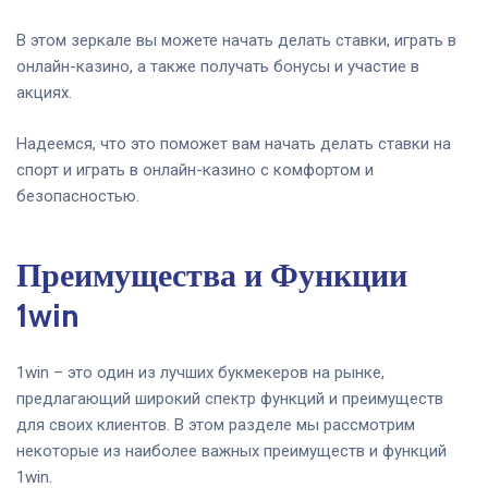
В этом зеркале вы можете начать делать ставки, играть в
онлайн-казино, а также получать бонусы и участие в
акциях.
Надеемся, что это поможет вам начать делать ставки на
спорт и играть в онлайн-казино с комфортом и
безопасностью.
Преимущества и Функции
1win
1win – это один из лучших букмекеров на рынке,
предлагающий широкий спектр функций и преимуществ
для своих клиентов. В этом разделе мы рассмотрим
некоторые из наиболее важных преимуществ и функций
1win.