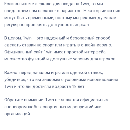
Если вы ищете зеркало для входа на 1win, то мы
предлагаем вам несколько вариантов. Некоторые из них
могут быть временными, поэтому мы рекомендуем вам
регулярно проверять доступность зеркал.
В целом, 1win – это надежный и безопасный способ
сделать ставки на спорт или играть в онлайн-казино.
Официальный сайт 1win имеет простой интерфейс,
множество функций и доступные условия для игроков.
Важно: перед началом игры или сделкой ставок,
убедитесь, что вы знакомы с условиями использования
1win и что вы достигли возраста 18 лет.
Обратите внимание: 1win не является официальным
спонсором любых спортивных мероприятий или
организаций.