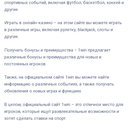
спортивных событий, включая футбол, баскетбол, хоккей и
другие.
Играть в онлайн-казино – на этом сайте вы можете играть
в различные игры, включая рулетку, blackjack, слоты и
другие.
Получать бонусы и преимущества – 1win предлагает
различные бонусы и преимущества для новых и
постоянных игроков.
Также, на официальном сайте 1win вы можете найти
информацию о различных событиях, а также получать
обновления о новых играх и функциях.
В целом, официальный сайт 1win – это отличное место для
игроков, которые ищут развлекательные возможности и
хотят сделать ставки на спорт.