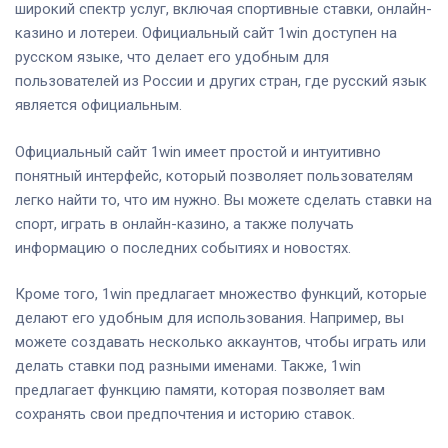
широкий спектр услуг, включая спортивные ставки, онлайн-
казино и лотереи. Официальный сайт 1win доступен на
русском языке, что делает его удобным для
пользователей из России и других стран, где русский язык
является официальным.
Официальный сайт 1win имеет простой и интуитивно
понятный интерфейс, который позволяет пользователям
легко найти то, что им нужно. Вы можете сделать ставки на
спорт, играть в онлайн-казино, а также получать
информацию о последних событиях и новостях.
Кроме того, 1win предлагает множество функций, которые
делают его удобным для использования. Например, вы
можете создавать несколько аккаунтов, чтобы играть или
делать ставки под разными именами. Также, 1win
предлагает функцию памяти, которая позволяет вам
сохранять свои предпочтения и историю ставок.