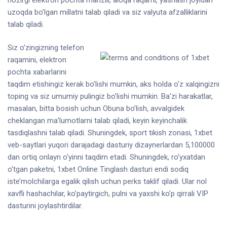
uzoqda bo’lgan millatni talab qiladi va siz valyuta afzalliklarini
talab qiladi.
Siz o’zingizning telefon
raqamini, elektron
pochta xabarlarini
taqdim etishingiz kerak bo’lishi mumkin, aks holda o’z xalqingizni
toping va siz umumiy pulingiz bo’lishi mumkin. Ba’zi harakatlar,
masalan, bitta bosish uchun Obuna bo’lish, avvalgidek
cheklangan ma’lumotlarni talab qiladi, keyin keyinchalik
tasdiqlashni talab qiladi. Shuningdek, sport tikish zonasi, 1xbet
veb-saytlari yuqori darajadagi dasturiy dizaynerlardan 5,100000
dan ortiq onlayn o’yinni taqdim etadi. Shuningdek, ro’yxatdan
o’tgan paketni, 1xbet Online Tinglash dasturi endi sodiq
iste’molchilarga egalik qilish uchun perks taklif qiladi. Ular nol
xavfli hashachilar, ko’paytirgich, pulni va yaxshi ko’p qirrali VIP
dasturini joylashtirdilar.