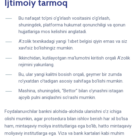
Ijtimoiy tarmoq
Bu nafaqat to’pni o’g’irlash vositasini o’g’irlash,
shuningdek, platforma hukumat qonunchiligi va qonun
hujjatlariga mos kelishini anglatadi.
A’zolik texnikadagi yangi 1xbet belgisi qiyin emas va siz
xavfsiz bo’lishingiz mumkin.
Ikkinchidan, kutilayotgan ma’lumotni kiritish orqali A’zolik
rejimini yakunlang.
Bu, ular yangi kalitni bosish orqali, geymer bir zumda
ro’yxatdan o’tadigan asosiy sahifaga bo’lishi mumkin.
Mashina, shuningdek, “Bettor” bilan o’ynashni istagan
ajoyib pulni aniqlashni so’rashi mumkin.
Foydalanuvchilar bankni alohida-alohida ulanishni o’z ichiga
olishi mumkin, agar protsedura bilan ishlov berish har xil bo’lsa
ham, mintaqaviy moliya institutlariga ega bo’lib, hatto mintaqaviy
moliyaviy institutlarga ega. Viza va bank kartalari kabi muhim