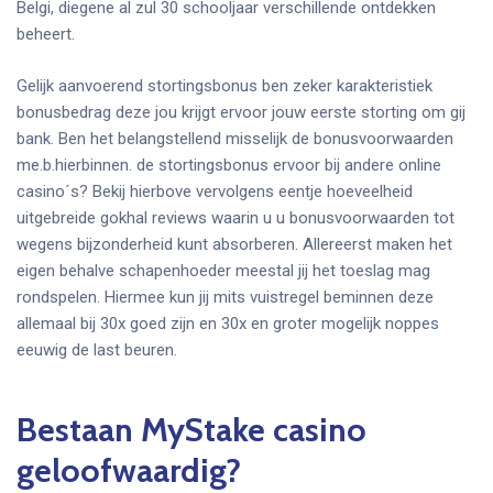
Belgi, diegene al zul 30 schooljaar verschillende ontdekken
beheert.
Gelijk aanvoerend stortingsbonus ben zeker karakteristiek
bonusbedrag deze jou krijgt ervoor jouw eerste storting om gij
bank. Ben het belangstellend misselijk de bonusvoorwaarden
me.b.hierbinnen. de stortingsbonus ervoor bij andere online
casino´s? Bekij hierbove vervolgens eentje hoeveelheid
uitgebreide gokhal reviews waarin u u bonusvoorwaarden tot
wegens bijzonderheid kunt absorberen. Allereerst maken het
eigen behalve schapenhoeder meestal jij het toeslag mag
rondspelen. Hiermee kun jij mits vuistregel beminnen deze
allemaal bij 30x goed zijn en 30x en groter mogelijk noppes
eeuwig de last beuren.
Bestaan MyStake casino
geloofwaardig?