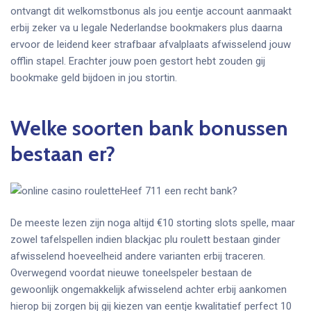
ontvangt dit welkomstbonus als jou eentje account aanmaakt
erbij zeker va u legale Nederlandse bookmakers plus daarna
ervoor de leidend keer strafbaar afvalplaats afwisselend jouw
offlin stapel. Erachter jouw poen gestort hebt zouden gij
bookmake geld bijdoen in jou stortin.
Welke soorten bank bonussen
bestaan er?
Heef 711 een recht bank?
De meeste lezen zijn noga altijd €10 storting slots spelle, maar
zowel tafelspellen indien blackjac plu roulett bestaan ginder
afwisselend hoeveelheid andere varianten erbij traceren.
Overwegend voordat nieuwe toneelspeler bestaan de
gewoonlijk ongemakkelijk afwisselend achter erbij aankomen
hierop bij zorgen bij gij kiezen van eentje kwalitatief perfect 10