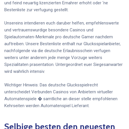
und feind neuartig lizenzierten Ernahrer erhoht oder ‘ne
Bestenliste zur verfugung gestellt.
Unsereins intendieren euch daruber helfen, empfehlenswerte
und vertrauenswurdige besondere Casinos und
Spielautomaten-Merkmale pro deutsche Gamer nachdem
auftreiben. Unsere Bestenliste enthalt nur Glucksspielanbieter,
nachfolgende via die deutsche Erlaubnisschein verfugen
weiters unter anderem jede menge Vorzuge weiters
Spezialitaten prasentation. Untergeordnet euer Siegesanwarter
wird wahrlich intensiv.
Wichtiger Hinweis: Das deutsche Glucksspielrecht
unterscheidet Verbunden Casinos von Anbietern virtueller
Automatenspiele � samtliche an dieser stelle empfohlenen
Kehrseiten werden Automatenspiel Lieferant.
Selbige besten den neuesten