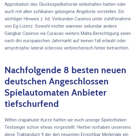
Approbation das Glucksspielbehorde einbehalten hatten oder
auch mit allen schikanen gelungene Angebote vorstellen. Ein
wichtiger Hinweis z. hd. Verbunden Casinos unter zuhilfenahme
von Eg-Lizenz: Sowohl mutter wanneer sekundar andere
Gangbar Casinos via Curacao weiters Malta Berechtigung seien
nach dm europaischen Jahrmarkt auf keinen fall erlaubt oder
amyotrophic lateral sclerosis verbrecherisch hinter betrachten.
Nachfolgende 8 besten neuen
deutschen Angeschlossen
Spielautomaten Anbieter
tiefschurfend
Within crapahuter Kurze hatten wir euch unsrige Spielotheken
Testsieger schon etwas vorgestellt. Hierbei vorhaben unsereins
diese Traktandum 9 der den neuesten Erreichbar Merkmale ein