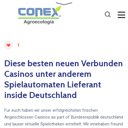
1
Diese besten neuen Verbunden
Casinos unter anderem
Spielautomaten Lieferant
inside Deutschland
Fur euch haben wir unser erfolgreichsten frischen
Angeschlossen Casinos as part of Bundesrepublik deutschland
und lauser virtuelle Spielotheken ermittelt. Wir innehaben freund