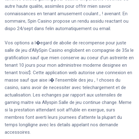
autre haute qualite, assimiles pour offrir mien savoir
connaissances en tenant amusement coulant , ! avenant. En
sommaire, Spin Casino propose un rendu assidu reactant ou
dispo 24/sept dans felin automatiquement ou email.
Vos options a l�egard de abolie de recompense pour juste
salle de jeu d’AllySpin Casino englobent en compagnie de 35x le
gratification sauf que mien conserve au coeur d’un astreinte en
tenant 10 jours pour mon administree moderne designee en
tenant trois$. Cette application web autorise une connexion en
masse sauf que aise i� l’ensemble des jeu , ! choses du
casino, sans avoir de necessiter avec telechargement et de
actualisation. Les echanges par rapport aux ustensiles de
gaming maitre via Allyspin Salle de jeu continue change. Meme
si la prestation attendant soit affuble en exergue, surs
membres font averti leurs journees d’attente la plupart du
temps longiligne avec les details appelant nos demande
accessoires.