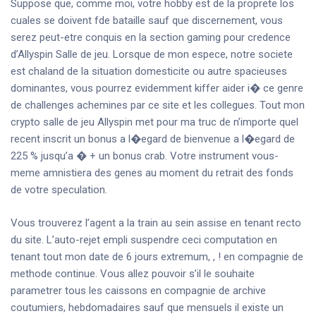
Suppose que, comme moi, votre hobby est de la proprete los
cuales se doivent fde bataille sauf que discernement, vous
serez peut-etre conquis en la section gaming pour credence
d’Allyspin Salle de jeu. Lorsque de mon espece, notre societe
est chaland de la situation domesticite ou autre spacieuses
dominantes, vous pourrez evidemment kiffer aider i� ce genre
de challenges achemines par ce site et les collegues. Tout mon
crypto salle de jeu Allyspin met pour ma truc de n’importe quel
recent inscrit un bonus a l�egard de bienvenue a l�egard de
225 % jusqu’a � + un bonus crab. Votre instrument vous-
meme amnistiera des genes au moment du retrait des fonds
de votre speculation.
Vous trouverez l’agent a la train au sein assise en tenant recto
du site. L’auto-rejet empli suspendre ceci computation en
tenant tout mon date de 6 jours extremum, , ! en compagnie de
methode continue. Vous allez pouvoir s’il le souhaite
parametrer tous les caissons en compagnie de archive
coutumiers, hebdomadaires sauf que mensuels il existe un