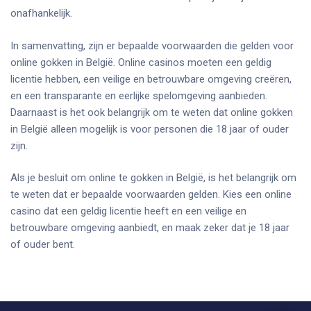
onafhankelijk.
In samenvatting, zijn er bepaalde voorwaarden die gelden voor
online gokken in België. Online casinos moeten een geldig
licentie hebben, een veilige en betrouwbare omgeving creëren,
en een transparante en eerlijke spelomgeving aanbieden.
Daarnaast is het ook belangrijk om te weten dat online gokken
in België alleen mogelijk is voor personen die 18 jaar of ouder
zijn.
Als je besluit om online te gokken in België, is het belangrijk om
te weten dat er bepaalde voorwaarden gelden. Kies een online
casino dat een geldig licentie heeft en een veilige en
betrouwbare omgeving aanbiedt, en maak zeker dat je 18 jaar
of ouder bent.