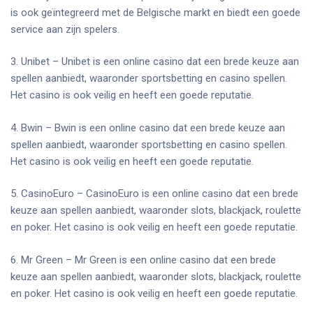
is ook geïntegreerd met de Belgische markt en biedt een goede
service aan zijn spelers.
3. Unibet – Unibet is een online casino dat een brede keuze aan
spellen aanbiedt, waaronder sportsbetting en casino spellen.
Het casino is ook veilig en heeft een goede reputatie.
4. Bwin – Bwin is een online casino dat een brede keuze aan
spellen aanbiedt, waaronder sportsbetting en casino spellen.
Het casino is ook veilig en heeft een goede reputatie.
5. CasinoEuro – CasinoEuro is een online casino dat een brede
keuze aan spellen aanbiedt, waaronder slots, blackjack, roulette
en poker. Het casino is ook veilig en heeft een goede reputatie.
6. Mr Green – Mr Green is een online casino dat een brede
keuze aan spellen aanbiedt, waaronder slots, blackjack, roulette
en poker. Het casino is ook veilig en heeft een goede reputatie.