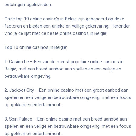
betalingsmogelijkheden.
Onze top 10 online casino’s in België zijn gebaseerd op deze
factoren en bieden een unieke en veilige gokervaring. Hieronder
vind je de lijst met de beste online casinos in België:
Top 10 online casino’s in België:
1. Casino.be – Een van de meest populaire online casinos in
België, met een breed aanbod aan spellen en een veilige en
betrouwbare omgeving.
2. Jackpot City – Een online casino met een groot aanbod aan
spellen en een veilige en betrouwbare omgeving, met een focus
op gokken en entertainment.
3. Spin Palace – Een online casino met een breed aanbod aan
spellen en een veilige en betrouwbare omgeving, met een focus
op gokken en entertainment.