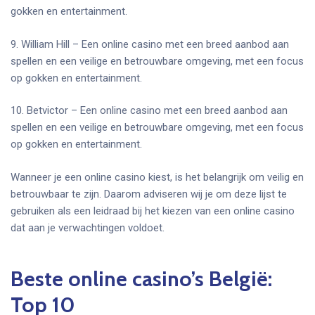
gokken en entertainment.
9. William Hill – Een online casino met een breed aanbod aan
spellen en een veilige en betrouwbare omgeving, met een focus
op gokken en entertainment.
10. Betvictor – Een online casino met een breed aanbod aan
spellen en een veilige en betrouwbare omgeving, met een focus
op gokken en entertainment.
Wanneer je een online casino kiest, is het belangrijk om veilig en
betrouwbaar te zijn. Daarom adviseren wij je om deze lijst te
gebruiken als een leidraad bij het kiezen van een online casino
dat aan je verwachtingen voldoet.
Beste online casino’s België:
Top 10