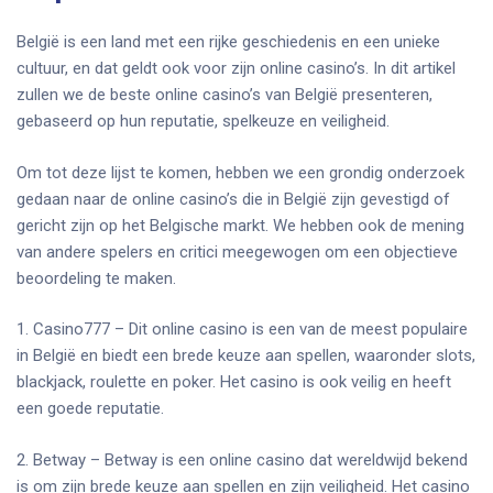
België is een land met een rijke geschiedenis en een unieke
cultuur, en dat geldt ook voor zijn online casino’s. In dit artikel
zullen we de beste online casino’s van België presenteren,
gebaseerd op hun reputatie, spelkeuze en veiligheid.
Om tot deze lijst te komen, hebben we een grondig onderzoek
gedaan naar de online casino’s die in België zijn gevestigd of
gericht zijn op het Belgische markt. We hebben ook de mening
van andere spelers en critici meegewogen om een objectieve
beoordeling te maken.
1. Casino777 – Dit online casino is een van de meest populaire
in België en biedt een brede keuze aan spellen, waaronder slots,
blackjack, roulette en poker. Het casino is ook veilig en heeft
een goede reputatie.
2. Betway – Betway is een online casino dat wereldwijd bekend
is om zijn brede keuze aan spellen en zijn veiligheid. Het casino