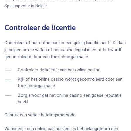
Spelinspectie in België.
Controleer de licentie
Controleer of het online casino een geldig licentie heeft. Dit kan
je helpen om te weten of het casino legaal is en of het wordt
gecontroleerd door een toezichtorganisatie.
Controleer de licentie van het online casino
Kijk of het online casino wordt gecontroleerd door een
toezichtorganisatie
Zorg ervoor dat het online casino een goede reputatie
heeft
Gebruik een veilige betalingsmethode
Wanneer je een online casino kiest, is het belangrijk om een