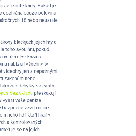
í seříznuté karty. Pokud je
je odehrána pouze polovina
it náročných 18 nebo neustále
kony blackjack jejich hry a
e toho svou hru, pokud
onat čerstvé kasino.
na nabízejí všechny ty
é videohry jen s nepatrnými
oti zákonům nebo
. Takové odchylky se často
onus bez vkladu
přeskakují,
y vysát vaše peníze.
 bezpečné zažít online
 mnoho lidí, kteří hrají v
ch a kontrolovaných
měřuje se na jejich