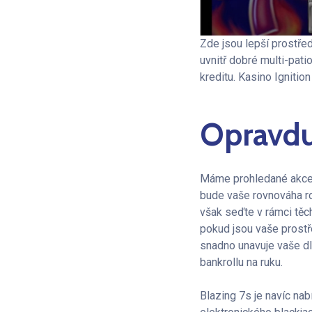
Zde jsou lepší prostřed
uvnitř dobré multi-pati
kreditu. Kasino Ignitio
Opravdu 
Máme prohledané akce s
bude vaše rovnováha ro
však seďte v rámci tě
pokud jsou vaše prostř
snadno unavuje vaše dl
bankrollu na ruku.
Blazing 7s je navíc nab