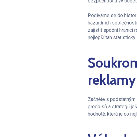
bezpečnost a vy budete 
Podíváme se do historie
hazardních společnost
zajistit spodní hranici
nejlepší tah statisticky 
Soukrom
reklamy
Začněte s podstatným 
předpisů a strategií je
hodnotě, která je co n