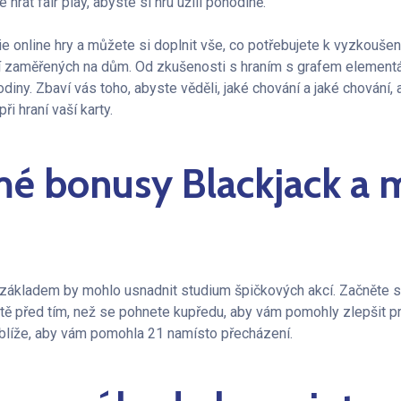
hrát fair play, abyste si hru užili pohodlně.
 online hry a můžete si doplnit vše, co potřebujete k vyzkoušení
í zaměřených na dům. Od zkušenosti s hraním s grafem elementá
 rodiny. Zbaví vás toho, abyste věděli, jaké chování a jaké chován
při hraní vaší karty.
é bonusy Blackjack a 
základem by mohlo usnadnit studium špičkových akcí. Začněte s
ště před tím, než se pohnete kupředu, aby vám pomohly zlepšit pr
ejblíže, aby vám pomohla 21 namísto přecházení.