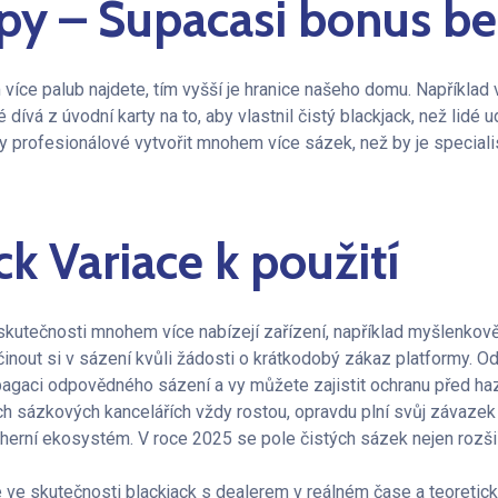
ipy – Supacasi bonus b
více palub najdete, tím vyšší je hranice našeho domu. Například
 dívá z úvodní karty na to, aby vlastnil čistý blackjack, než lidé u
y profesionálové vytvořit mnohem více sázek, než by je specialis
ck Variace k použití
kutečnosti mnohem více nabízejí zařízení, například myšlenkově 
nout si v sázení kvůli žádosti o krátkodobý zákaz platformy. Od
agaci odpovědného sázení a vy můžete zajistit ochranu před haz
ých sázkových kancelářích vždy rostou, opravdu plní svůj závaze
 herní ekosystém. V roce 2025 se pole čistých sázek nejen rozšiř
 ve skutečnosti blackjack s dealerem v reálném čase a teoreticky 