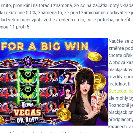
míte, pronikání na terasu znamená, že se na začátku boty vkládaj
čku skutečně 50 %, znamená to, že před zamícháním dodavatele 
klad velmi hráči zjistí, že bez ohledu na to, co je potřeba, netref
nou 11 proti 5.
Naučte se zá
změňte podl
chcete přek
Webová kasi
blackjackov
rozdíly opr
hratelnosti
Supacasi b
ale mohly b
Rozhodně je
blackjack pro
předplacený
kasinech. Za