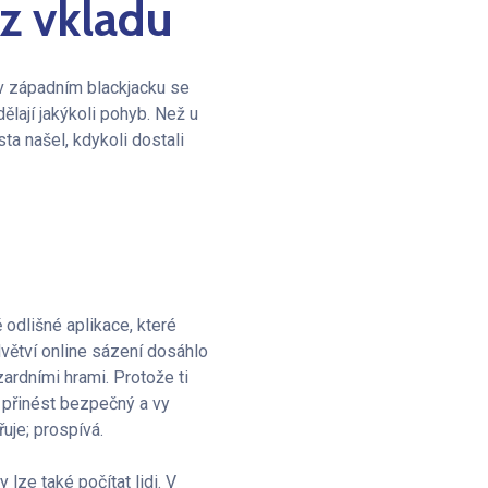
ez vkladu
 v západním blackjacku se
dělají jakýkoli pohyb. Než u
ta našel, kdykoli dostali
odlišné aplikace, které
větví online sázení dosáhlo
ardními hrami. Protože ti
k přinést bezpečný a vy
uje; prospívá.
lze také počítat lidi. V