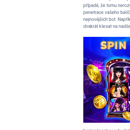
případě, že tomu nerozu
penetrace vašeho balí
nejnovějších bot. Napří
dvakrát klesat na nadše