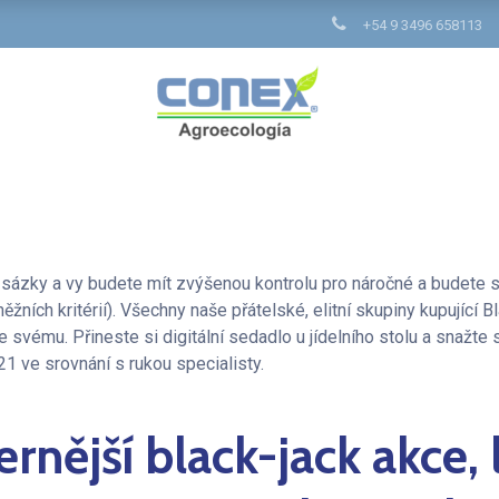
+54 9 3496 658113
 sázky a vy budete mít zvýšenou kontrolu pro náročné a budete s
ěžních kritérií). Všechny naše přátelské, elitní skupiny kupující 
ke svému.
Přineste si digitální sedadlo u jídelního stolu a snažte
 21 ve srovnání s rukou specialisty.
nější black-jack akce, l