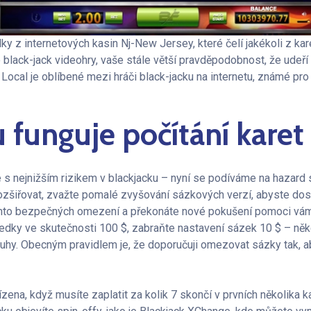
ky z internetových kasin Nj-New Jersey, které čelí jakékoli z kar
o black-jack videohry, vaše stále větší pravděpodobnost, že udeří 
n Local je oblíbené mezi hráči black-jacku na internetu, známé pr
funguje počítání karet
 nejnižším rizikem v blackjacku – nyní se podíváme na hazard s
zšiřovat, zvažte pomalé zvyšování sázkových verzí, abyste dosá
chto bezpečných omezení a překonáte nové pokušení pomoci vám d
edky ve skutečnosti 100 $, zabraňte nastavení sázek 10 $ – něk
uhy. Obecným pravidlem je, že doporučuji omezovat sázky tak, ab
ízena, když musíte zaplatit za kolik 7 skončí v prvních několika ka