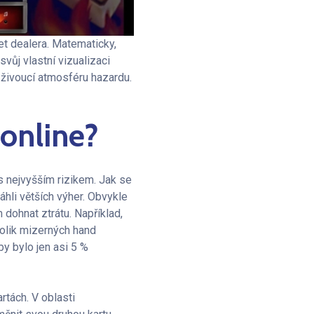
et dealera. Matematicky,
svůj vlastní vizualizaci
o živoucí atmosféru hazardu.
 online?
 nejvyšším rizikem. Jak se
hli větších výher. Obvykle
ohnat ztrátu. Například,
olik mizerných hand
y bylo jen asi 5 %
rtách. V oblasti