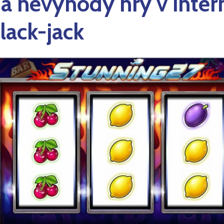
a nevýhody hry v inte
lack-jack