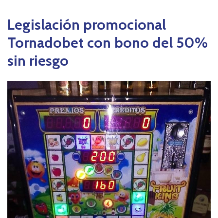
Legislación promocional
Tornadobet con bono del 50%
sin riesgo