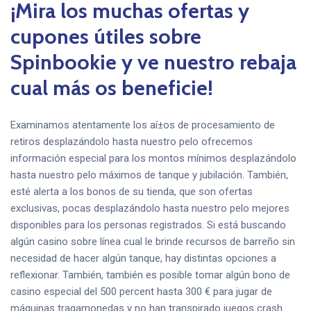
¡Mira los muchas ofertas y
cupones útiles sobre
Spinbookie y ve nuestro rebaja
cual más os beneficie!
Examinamos atentamente los aí±os de procesamiento de
retiros desplazándolo hasta nuestro pelo ofrecemos
información especial para los montos mínimos desplazándolo
hasta nuestro pelo máximos de tanque y jubilación. También,
esté alerta a los bonos de su tienda, que son ofertas
exclusivas, pocas desplazándolo hasta nuestro pelo mejores
disponibles para los personas registrados. Si está buscando
algún casino sobre línea cual le brinde recursos de barreño sin
necesidad de hacer algún tanque, hay distintas opciones a
reflexionar. También, también es posible tomar algún bono de
casino especial del 500 percent hasta 300 € para jugar de
máquinas tragamonedas y no han transpirado juegos crash.