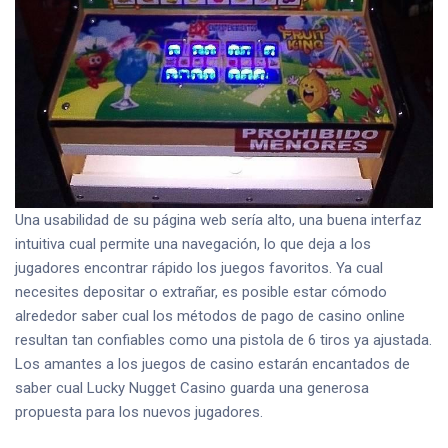
Una usabilidad de su página web serí­a alto, una buena interfaz
intuitiva cual permite una navegación, lo que deja a los
jugadores encontrar rápido los juegos favoritos. Ya cual
necesites depositar o extrañar, es posible estar cómodo
alrededor saber cual los métodos de pago de casino online
resultan tan confiables como una pistola de 6 tiros ya ajustada.
Los amantes a los juegos de casino estarán encantados de
saber cual Lucky Nugget Casino guarda una generosa
propuesta para los nuevos jugadores.