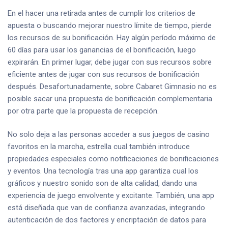
En el hacer una retirada antes de cumplir los criterios de
apuesta o buscando mejorar nuestro límite de tiempo, pierde
los recursos de su bonificación. Hay algún período máximo de
60 días para usar los ganancias de el bonificación, luego
expirarán. En primer lugar, debe jugar con sus recursos sobre
eficiente antes de jugar con sus recursos de bonificación
después. Desafortunadamente, sobre Cabaret Gimnasio no es
posible sacar una propuesta de bonificación complementaria
por otra parte que la propuesta de recepción.
No solo deja a las personas acceder a sus juegos de casino
favoritos en la marcha, estrella cual también introduce
propiedades especiales como notificaciones de bonificaciones
y eventos. Una tecnología tras una app garantiza cual los
gráficos y nuestro sonido son de alta calidad, dando una
experiencia de juego envolvente y excitante. También, una app
está diseñada que van de confianza avanzadas, integrando
autenticación de dos factores y encriptación de datos para