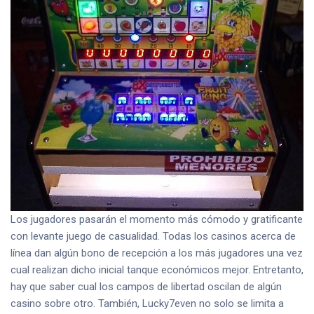
Los jugadores pasarán el momento más cómodo y gratificante
con levante juego de casualidad. Todas los casinos acerca de
línea dan algún bono de recepción a los más jugadores una vez
cual realizan dicho inicial tanque económicos mejor. Entretanto,
hay que saber cual los campos de libertad oscilan de algún
casino sobre otro. También, Lucky7even no solo se limita a