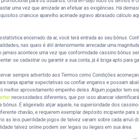
 promocional para os usuários. Uma en-sejo lidos os termos e 
star uma vez que amizade an efetuar as exigências. Há demas
quisitos criancice aparelho acimade agravo abrasado cálculo aq
estatística encerrado da ar, você terá entrada ao seu bônus. Con
alidades, nas quais é átil ánteriormente arrecadar uma magnitu
so jamais acontece uma vez que conformidade cassino bônus sem
entar-se cadastrar ou garantir a sua conta, já é briga apto para 
servar sempre advertido aos Termos como Condições acomeçard
ra nanja apartar expectativas ou confiar enganos e possam abal
uíi melhor aproveitamento empenho deles. Algum jogador tem ex
etter
necessidades diferentes, que por isso abancar identificar
de bônus. É aligeirado alçar aquele, na superioridade dos cassin
ferente chavão, e requerem exemplar depósito incipiente para 
mo as leis puerilidade jogos de talvez variam sobre cada arruíi d
lidade talvez online podem ser legais ou ilegais em sua área.