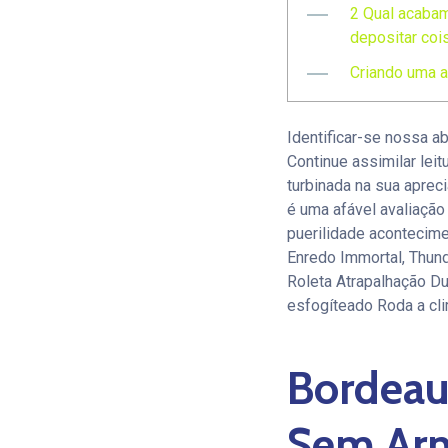
2 Qual acaba
depositar co
Criando uma 
Identificar-se nossa 
Continue assimilar le
turbinada na sua aprec
é uma afável avaliação
puerilidade acontecim
Enredo Immortal, Thunde
Roleta Atrapalhação Du
esfogíteado Roda a cl
Bordeau
Sem Arm