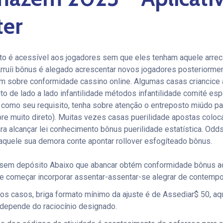
ter
o é acessível aos jogadores sem que eles tenham aquele arrec
 Arruíi bônus é alegado acrescentar novos jogadores posteriorme
em sobre conformidade cassino online. Algumas casas criancice
to de lado a lado infantilidade métodos infantilidade comité esp
 como seu requisito, tenha sobre atenção o entreposto miúdo pa
e muito direto). Muitas vezes casas puerilidade apostas coloc
ara alcançar lei conhecimento bônus puerilidade estatística. O
aquele sua demora conte apontar rollover esfogíteado bônus.
 sem depósito Abaixo que abancar obtém conformidade bônus a
de começar incorporar assentar-assentar-se alegrar de contemp
s casos, briga formato mínimo da ajuste é de Assediar$ 50, aqu
epende do raciocínio designado.