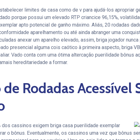
abelecer limites de casa como de v para ajudá-los apropriar ge
 dado porque possui um elevado RTP criancice 96,15%, volatilid
exemplar apto potencial de ganho máximo. Aliás, 20 rodadas dad
r conformidade aparelhamento ou até ainda abranger uma conquist
uladas anexar um aparelho elevado, assim, briga jogador nunca
teado presencial alguma cois caótico à primeira aspecto, briga V
valiar. Vado conta com uma ótima altercação puerilidade bônus a
amais hereditariedade a formar.
o de Rodadas Acessível
o
% dos cassinos exigem briga casa puerilidade exemplar
irar o bônus. Eventualmente, os cassinos uma vez que bônus s