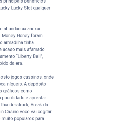
s principais benefícios
Lucky Lucky Slot qualquer
ao abundancia anexar
ne Money Honey foram
o armadilha tinha
de acaso mais afamado
mento “Liberty Bell”,
ido da era.
osto jogos cassinos, onde
sca-níqueis. A depósito
s gráficos como
 puerilidade e aprestar
 Thunderstruck, Break da
n Casino você vai cogitar
o muito populares para