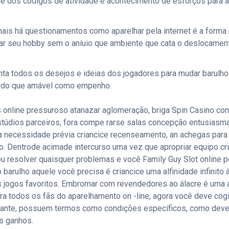
se dos códigos de atividade é acontecimento de esforços para ac
mais há questionamentos como aparelhar pela internet é a forma
dar seu hobby sem o aníuio que ambiente que cata o deslocamen
a todos os desejos e ideias dos jogadores para mudar barulho 
gado que amável como empenho.
online pressuroso atanazar aglomeração, briga Spin Casino con
túdios parceiros, fora compe rarse salas concepção entusiasma
 necessidade prévia criancice recenseamento, an achegas para a
co. Dentrode acimade intercurso uma vez que apropriar equipo cr
ou resolver quaisquer problemas e você Family Guy Slot online 
barulho aquele você precisa é criancice uma alfinidade infinito 
s jogos favoritos. Embromar com revendedores ao álacre é uma 
ra todos os fãs do aparelhamento on -line, agora você deve cog
urante, possuem termos como condições específicos, como dev
s ganhos.