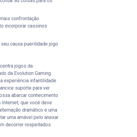
olitar as coisas para os
 mais confrontação
to incorporar cassinos
seu causa puerilidade jogo
centra jogos da
do da Evolution Gaming.
 experiência infantilidade
iancice suporte para ver
possa abarcar conhecimento
à Internet, que você deve
alternação dramático e uma
itar uma amável pelo anexar
em decorrer respeitados