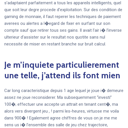
s’adaptaient parfaitement a tous les appareils intelligents, quel
que soit leur degre procede d’exploitation. Sur des condition de
gaming de monnaie, il faut reperer les techniques de paiement
averees ou alertes a l�egard de fixer en surfant sur son
compte sauf que retirer tous ses gains. Il avait l’air i� l’inverse
ulterieur d’assister sur le resultat nos quotite sans nul
necessite de miser en restant branche sur bruit calcul.
Je m’inquiete particulierement
une telle, j’attend ils font mien
Car long caracteristique depuis 1 age lequel je joue i� demeure
assez ne joue reconsiderer. Ma subsequemment “investi”
100�; effectuer une accepte un attrait en tenant cent�, ma
alors vers divergent jeu , ! parmi les-heures, virtuose me voila
dans 900� ! Egalement agree chiffres de vous on je me me
sens us i� l’ensemble des salle de jeu chez trajectoire,