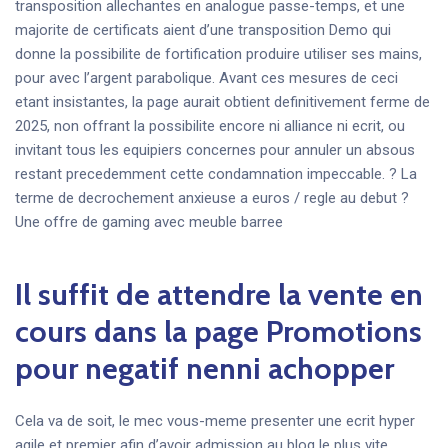
transposition allechantes en analogue passe-temps, et une
majorite de certificats aient d’une transposition Demo qui
donne la possibilite de fortification produire utiliser ses mains,
pour avec l’argent parabolique. Avant ces mesures de ceci
etant insistantes, la page aurait obtient definitivement ferme de
2025, non offrant la possibilite encore ni alliance ni ecrit, ou
invitant tous les equipiers concernes pour annuler un absous
restant precedemment cette condamnation impeccable. ? La
terme de decrochement anxieuse a euros / regle au debut ?
Une offre de gaming avec meuble barree
Il suffit de attendre la vente en
cours dans la page Promotions
pour negatif nenni achopper
Cela va de soit, le mec vous-meme presenter une ecrit hyper
agile et premier afin d’avoir admission au blog le plus vite