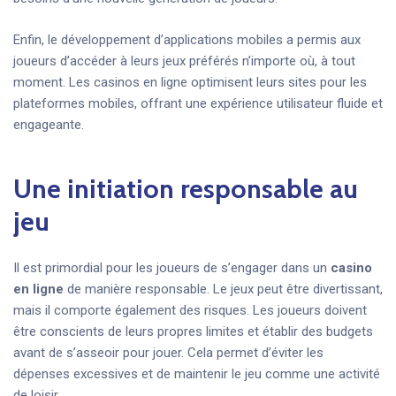
Enfin, le développement d’applications mobiles a permis aux
joueurs d’accéder à leurs jeux préférés n’importe où, à tout
moment. Les casinos en ligne optimisent leurs sites pour les
plateformes mobiles, offrant une expérience utilisateur fluide et
engageante.
Une initiation responsable au
jeu
Il est primordial pour les joueurs de s’engager dans un
casino
en ligne
de manière responsable. Le jeux peut être divertissant,
mais il comporte également des risques. Les joueurs doivent
être conscients de leurs propres limites et établir des budgets
avant de s’asseoir pour jouer. Cela permet d’éviter les
dépenses excessives et de maintenir le jeu comme une activité
de loisir.