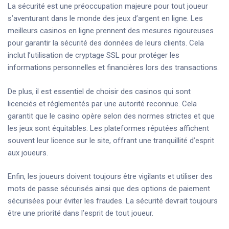
La sécurité est une préoccupation majeure pour tout joueur
s’aventurant dans le monde des jeux d’argent en ligne. Les
meilleurs casinos en ligne prennent des mesures rigoureuses
pour garantir la sécurité des données de leurs clients. Cela
inclut l’utilisation de cryptage SSL pour protéger les
informations personnelles et financières lors des transactions.
De plus, il est essentiel de choisir des casinos qui sont
licenciés et réglementés par une autorité reconnue. Cela
garantit que le casino opère selon des normes strictes et que
les jeux sont équitables. Les plateformes réputées affichent
souvent leur licence sur le site, offrant une tranquillité d’esprit
aux joueurs.
Enfin, les joueurs doivent toujours être vigilants et utiliser des
mots de passe sécurisés ainsi que des options de paiement
sécurisées pour éviter les fraudes. La sécurité devrait toujours
être une priorité dans l’esprit de tout joueur.