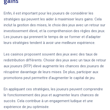
gains
Enfin, il est important pour les joueurs de considérer les
stratégies qui peuvent les aider à maximiser leurs gains. Cela
inclut la gestion des mises, le choix des jeux avec un retour sur
investissement élevé, et la compréhension des règles des jeux.
Les joueurs qui prennent le temps de se former et d’adapter
leurs stratégies tendent à avoir une meilleure expérience.
Les casinos proposent souvent des jeux avec des taux de
redistribution différents. Choisir des jeux avec un taux de retour
aux joueurs (RTP) élevé augmente les chances des joueurs de
récupérer davantage de leurs mises. De plus, participer aux
promotions peut permettre d’augmenter le capital de jeu.
En appliquant ces stratégies, les joueurs peuvent comprendre
le fonctionnement des jeux et augmenter leurs chances de
succès. Cela contribue à un engagement ludique et une
expérience de jeu optimisée.