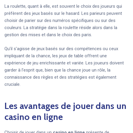
La roulette, quant à elle, est souvent le choix des joueurs qui
préfèrent des jeux basés sur le hasard. Les parieurs peuvent
choisir de parier sur des numéros spécifiques ou sur des
couleurs. La stratégie dans la roulette réside alors dans la
gestion des mises et dans le choix des paris.
Qu’il s’agisse de jeux basés sur des compétences ou ceux
impliquant de la chance, les jeux de table offrent une
expérience de jeu enrichissante et variée. Les joueurs doivent
garder à l’esprit que, bien que la chance joue un rôle, la
connaissance des règles et des stratégies est également
cruciale.
Les avantages de jouer dans un
casino en ligne
Choisir de jouer dans un
casino en ligne
présente de