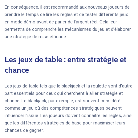
En conséquence, il est recommandé aux nouveaux joueurs de
prendre le temps de lire les règles et de tester différents jeux
en mode démo avant de parier de l’argent réel. Cela leur
permettra de comprendre les mécanismes du jeu et d’élaborer
une stratégie de mise efficace.
Les jeux de table : entre stratégie et
chance
Les jeux de table tels que le blackjack et la roulette sont d’autre
part essentiels pour ceux qui cherchent à allier stratégie et
chance. Le blackjack, par exemple, est souvent considéré
comme un jeu où des compétences stratégiques peuvent
influencer l’issue. Les joueurs doivent connaître les règles, ainsi
que les différentes stratégies de base pour maximiser leurs
chances de gagner.