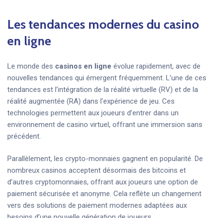
Les tendances modernes du casino
en ligne
Le monde des
casinos en ligne
évolue rapidement, avec de
nouvelles tendances qui émergent fréquemment. L’une de ces
tendances est l’intégration de la réalité virtuelle (RV) et de la
réalité augmentée (RA) dans l’expérience de jeu. Ces
technologies permettent aux joueurs d’entrer dans un
environnement de casino virtuel, offrant une immersion sans
précédent.
Parallèlement, les crypto-monnaies gagnent en popularité. De
nombreux casinos acceptent désormais des bitcoins et
d’autres cryptomonnaies, offrant aux joueurs une option de
paiement sécurisée et anonyme. Cela reflète un changement
vers des solutions de paiement modernes adaptées aux
besoins d’une nouvelle génération de joueurs.