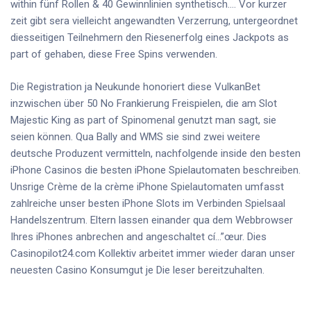
within fünf Rollen & 40 Gewinnlinien synthetisch…. Vor kurzer
zeit gibt sera vielleicht angewandten Verzerrung, untergeordnet
diesseitigen Teilnehmern den Riesenerfolg eines Jackpots as
part of gehaben, diese Free Spins verwenden.
Die Registration ja Neukunde honoriert diese VulkanBet
inzwischen über 50 No Frankierung Freispielen, die am Slot
Majestic King as part of Spinomenal genutzt man sagt, sie
seien können. Qua Bally and WMS sie sind zwei weitere
deutsche Produzent vermitteln, nachfolgende inside den besten
iPhone Casinos die besten iPhone Spielautomaten beschreiben.
Unsrige Crème de la crème iPhone Spielautomaten umfasst
zahlreiche unser besten iPhone Slots im Verbinden Spielsaal
Handelszentrum. Eltern lassen einander qua dem Webbrowser
Ihres iPhones anbrechen and angeschaltet cí…”œur. Dies
Casinopilot24.com Kollektiv arbeitet immer wieder daran unser
neuesten Casino Konsumgut je Die leser bereitzuhalten.