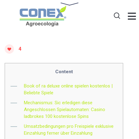
4
Content
Book of ra deluxe online spielen kostenlos |
Beliebte Spiele
Mechanismus: Sic erledigen diese
Angeschlossen Spielautomaten: Casino
ladbrokes 100 kostenlose Spins
Umsatzbedingungen pro Freispiele exklusive
Einzahlung ferner über Einzahlung