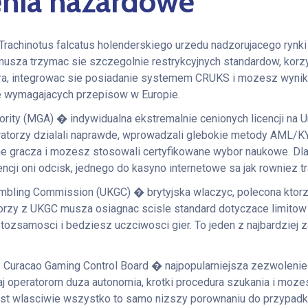
nia hazardowe
Trachinotus falcatus holenderskiego urzedu nadzorujacego rynki
musza trzymac sie szczegolnie restrykcyjnych standardow, korz
ra, integrowac sie posiadanie systemem CRUKS i mozesz wynik
e wymagajacych przepisow w Europie.
rity (MGA) � indywidualna ekstremalnie cenionych licencji na U
eratorzy dzialali naprawde, wprowadzali glebokie metody AML/K
ne gracza i mozesz stosowali certyfikowane wybor naukowe. Dl
encji oni odcisk, jednego do kasyno internetowe sa jak rowniez t
ambling Commission (UKGC) � brytyjska wlaczyc, polecona ktorz
orzy z UKGC musza osiagnac scisle standard dotyczace limitow
i tozsamosci i bedziesz uczciwosci gier. To jeden z najbardziej 
 Curacao Gaming Control Board � najpopularniejsza zezwolenie
j operatorom duza autonomia, krotki procedura szukania i moze
st wlasciwie wszystko to samo nizszy porownaniu do przypadk