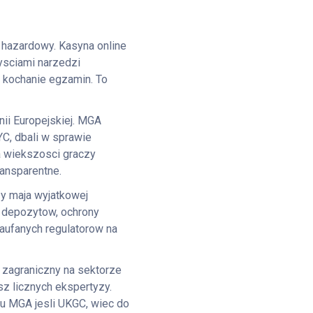
 hazardowy. Kasyna online
ysciami narzedzi
 kochanie egzamin. To
nii Europejskiej. MGA
YC, dbali w sprawie
a wiekszosci graczy
ransparentne.
y maja wyjatkowej
 depozytow, ochrony
zaufanych regulatorow na
 zagraniczny na sektorze
sz licznych ekspertyzy.
u MGA jesli UKGC, wiec do