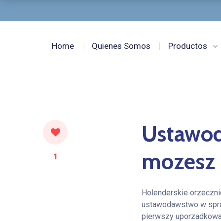
Home
Quienes Somos
Productos
Ustawod
mozesz 
1
Holenderskie orzeczn
ustawodawstwo w spr
pierwszy uporzadkowal