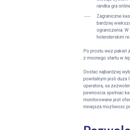
randka gra onli
Zagraniczne kas
bardziej wieksz
ograniczenia. W 
holenderskim re
Po prostu wez pakiet 
z mocnego startu w lep
Dostac najbardziej wyb
powitalnym jesli duza
operatora, sa zezwolen
pewnoscia spelniac kas
monitorowane jest ofe
mniejsza mozliwosc pr