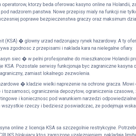
 operatorow, ktorzy beda oferowac kasyno online na Holandii, za
pod nadzorem panstwa. Nowe przepisy mialy na funkcji nie tylko
wczesniej poprawe bezpieczenstwa graczy oraz maksimum dzial
eit (KSA) � glowny urzad nadzorujacy rynek hazardowy. A ty ofe
ywa zgodnosc z przepisami i naklada kara na nielegalne ofiary.
asyn siec � w pelni profesjonalne do mieszkancow Holandii prob
je KSA. Pozostale serwisy funkcjonuja byc zagraniczne kasyna o
zagraniczny, zamiast lokalnego zezwolenia.
zardowe � kladzie wielki naprezenie na ochrone gracza. Mowi
e i tozsamosci, ograniczenia depozytow, ograniczenia czasowe, 
etingowe i koniecznosc pod warunkiem narzedzi odpowiedzialnej
wszystkie rzeczy i bedziesz poswiadczac, ze podejmuja wska
yna online z licencja KSA sa szczegolnie restrykcyjne. Potrzebuj
CRUKS blokujacy ktos zagrozone uzaleznieniem, nakladaja limit