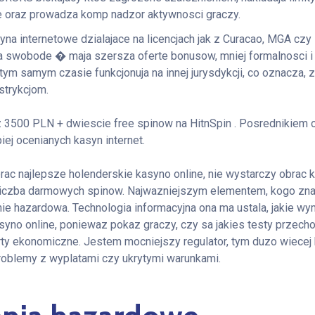
ne oraz prowadza komp nadzor aktywnosci graczy.
yna internetowe dzialajace na licencjach jak z Curacao, MGA cz
a swobode � maja szersza oferte bonusow, mniej formalnosci i
tym samym czasie funkcjonuja na innej jurysdykcji, co oznacza, 
strykcjom.
z 3500 PLN + dwiescie free spinow na HitnSpin . Posrednikiem 
iej ocenianych kasyn internet.
rac najlepsze holenderskie kasyno online, nie wystarczy obrac
 liczba darmowych spinow. Najwazniejszym elementem, kogo znaj
ie hazardowa. Technologia informacyjna ona ma ustala, jakie wy
yno online, poniewaz pokaz graczy, czy sa jakies testy przechod
rty ekonomiczne. Jestem mocniejszy regulator, tym duzo wiecej
oblemy z wyplatami czy ukrytymi warunkami.