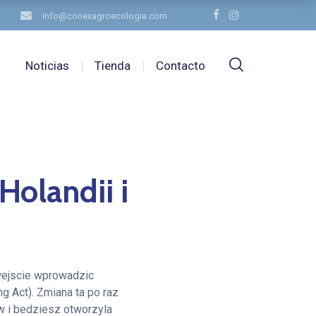
info@conexagroecologia.com
Noticias
Tienda
Contacto
olandii i
wejscie wprowadzic
g Act). Zmiana ta po raz
w i bedziesz otworzyla