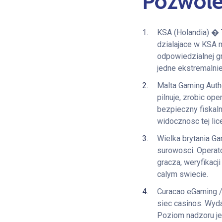
Pozwole
KSA (Holandia) � 
dzialajace w KSA 
odpowiedzialnej g
jedne ekstremalni
Malta Gaming Autho
pilnuje, zrobic op
bezpieczny fiskal
widocznosc tej lic
Wielka brytania G
surowosci. Operat
gracza, weryfikacj
calym swiecie.
Curacao eGaming /
siec casinos. Wyda
Poziom nadzoru je