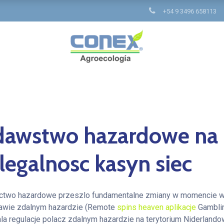
+54 9 3496 658113
awstwo hazardowe na H
legalnosc kasyn siec
ictwo hazardowe przeszlo fundamentalne zmiany w momencie 
awie zdalnym hazardzie (Remote
spins heaven aplikacje
Gamblin
a regulacje polacz zdalnym hazardzie na terytorium Niderlando