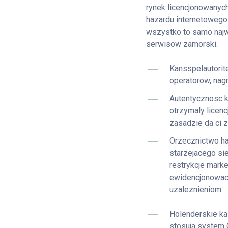
rynek licencjonowanych
hazardu internetowego 
wszystko to samo naj
serwisow zamorski.
Kansspelautorit
operatorow, nagr
Autentycznosc k
otrzymaly licenc
zasadzie da ci 
Orzecznictwo ha
starzejacego si
restrykcje mark
ewidencjonowac 
uzaleznieniom.
Holenderskie kas
stosuja system 