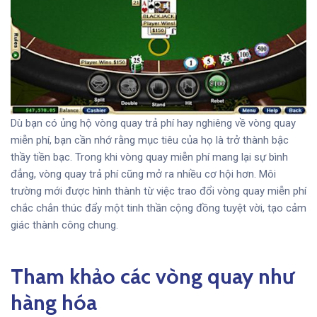
Dù bạn có ủng hộ vòng quay trả phí hay nghiêng về vòng quay
miễn phí, bạn cần nhớ rằng mục tiêu của họ là trở thành bậc
thầy tiền bạc. Trong khi vòng quay miễn phí mang lại sự bình
đẳng, vòng quay trả phí cũng mở ra nhiều cơ hội hơn. Môi
trường mới được hình thành từ việc trao đổi vòng quay miễn phí
chắc chắn thúc đẩy một tinh thần cộng đồng tuyệt vời, tạo cảm
giác thành công chung.
Tham khảo các vòng quay như
hàng hóa