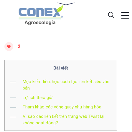
2
Bài viết
Mẹo kiếm tiền, học cách tạo liên kết siêu văn
bản
Lợi ích theo giờ
Tham khảo các vòng quay như hàng hóa
Vì sao các liên kết trên trang web Twist lại
không hoạt động?