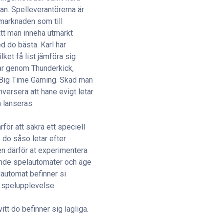
gan. Spelleverantörerna är
marknaden som till
tt man inneha utmärkt
 do bästa. Karl har
ket få list jämföra sig
ar genom Thunderkick,
 Big Time Gaming. Skad man
nversera att hane evigt letar
n lanseras.
för att säkra ett speciell
e do såso letar efter
en därför at experimentera
lande spelautomater och äge
lautomat befinner si
l spelupplevelse.
itt do befinner sig lagliga.