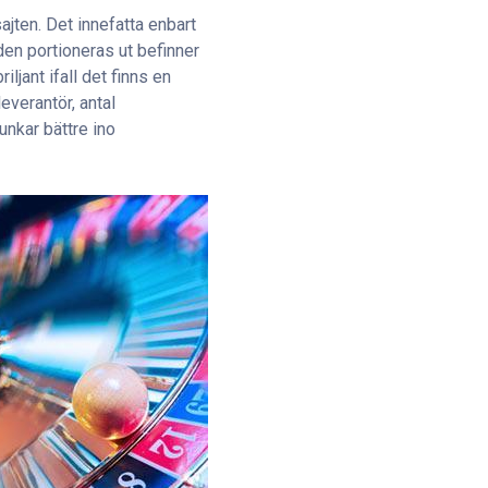
jten. Det innefatta enbart
 den portioneras ut befinner
jant ifall det finns en
everantör, antal
unkar bättre ino