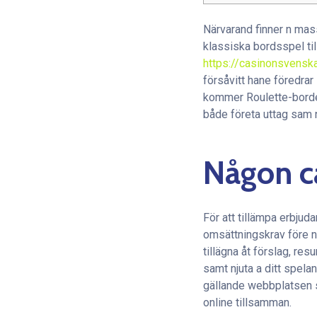
Närvarand finner n mass
klassiska bordsspel til
https://casinonsvensk
försåvitt hane föredrar
kommer Roulette-borden
både företa uttag sam n
Någon ca
För att tillämpa erbjud
omsättningskrav före n
tillägna åt förslag, re
samt njuta a ditt spelan
gällande webbplatsen s
online tillsamman.