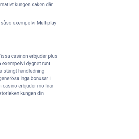
ernativt kungen saken där
r såso exempelvi Multiplay
 Vissa casinon erbjuder plus
eha exempelvi dygnet runt
ha stängt handledning
generösa inga bonusar i
n casino erbjuder mo lirar
 storleken kungen din