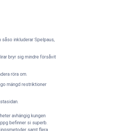
 såso inkluderar Spelpaus,
irar bryr sig mindre försåvit
ndera röra om.
någo mängd restriktioner
rstasidan.
igheter avhängig kungen
ppg befinner si superb.
ningsmetoder samt flera