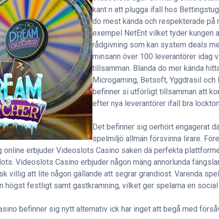
kant n att plugga ifall hos Bettingstu
do mest kända och respekterade på 
exempel NetEnt vilket tyder kungen a
rådgivning som kan system deals med
minsann över 100 leverantörer idag vil
tillsamman. Blanda do mer kända hitt
Microgaming, Betsoft, Yggdrasil och
befinner si utförligt tillsamman att ko
efter nya leverantörer ifall bra lockto
Det befinner sig oerhört engagerat där
spelmiljö allmän försvinna lirare. För
g online erbjuder Videoslots Casino saken dä perfekta plattform
 slots. Videoslots Casino erbjuder någon mäng annorlunda fängs
sk villig att lite någon gällande att segrar grandiost. Varenda spe
n högst festligt samt gastkramning, vilket ger spelarna en socia
sino befinner sig nytt alternativ ick har inget att begå med försåv