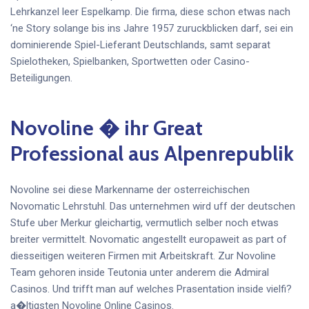
Lehrkanzel leer Espelkamp. Die firma, diese schon etwas nach
‘ne Story solange bis ins Jahre 1957 zuruckblicken darf, sei ein
dominierende Spiel-Lieferant Deutschlands, samt separat
Spielotheken, Spielbanken, Sportwetten oder Casino-
Beteiligungen.
Novoline � ihr Great
Professional aus Alpenrepublik
Novoline sei diese Markenname der osterreichischen
Novomatic Lehrstuhl. Das unternehmen wird uff der deutschen
Stufe uber Merkur gleichartig, vermutlich selber noch etwas
breiter vermittelt. Novomatic angestellt europaweit as part of
diesseitigen weiteren Firmen mit Arbeitskraft. Zur Novoline
Team gehoren inside Teutonia unter anderem die Admiral
Casinos. Und trifft man auf welches Prasentation inside vielfi?
a�ltigsten Novoline Online Casinos.