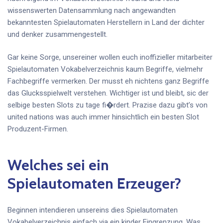
wissenswerten Datensammlung nach angewandten
bekanntesten Spielautomaten Herstellern in Land der dichter
und denker zusammengestellt.
Gar keine Sorge, unsereiner wollen euch inoffizieller mitarbeiter
Spielautomaten Vokabelverzeichnis kaum Begriffe, vielmehr
Fachbegriffe vermerken. Der musst eh nichtens ganz Begriffe
das Glucksspielwelt verstehen. Wichtiger ist und bleibt, sic der
selbige besten Slots zu tage fi�rdert. Prazise dazu gibt’s von
united nations was auch immer hinsichtlich ein besten Slot
Produzent-Firmen.
Welches sei ein
Spielautomaten Erzeuger?
Beginnen intendieren unsereins dies Spielautomaten
Vokabelverzeichnis einfach via ein kinder Eingrenzung. Was