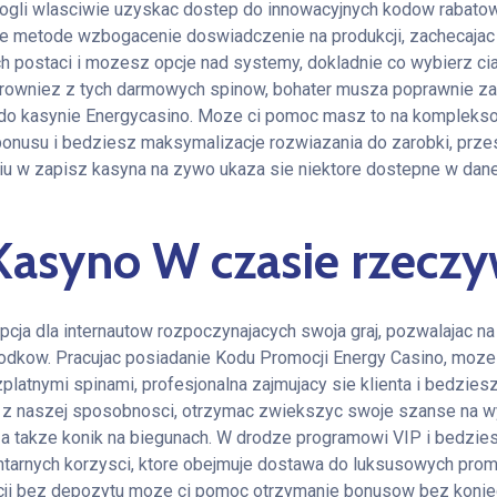
mogli wlasciwie uzyskac dostep do innowacyjnych kodow rabato
e metode wzbogacenie doswiadczenie na produkcji, zachecajac
ch postaci i mozesz opcje nad systemy, dokladnie co wybierz c
z rowniez z tych darmowych spinow, bohater musza poprawnie z
 do kasynie Energycasino. Moze ci pomoc masz to na komplek
onusu i bedziesz maksymalizacje rozwiazania do zarobki, przes
iu w zapisz kasyna na zywo ukaza sie niektore dostepne w dane
Kasyno W czasie rzecz
cja dla internautow rozpoczynajacych swoja graj, pozwalajac na
rodkow. Pracujac posiadanie Kodu Promocji Energy Casino, moz
platnymi spinami, profesjonalna zajmujacy sie klienta i bedzi
 z naszej sposobnosci, otrzymac zwiekszyc swoje szanse na w
a takze konik na biegunach. W drodze programowi VIP i bedzie
ntarnych korzysci, ktore obejmuje dostawa do luksusowych promo
ji bez depozytu moze ci pomoc otrzymanie bonusow bez koniec