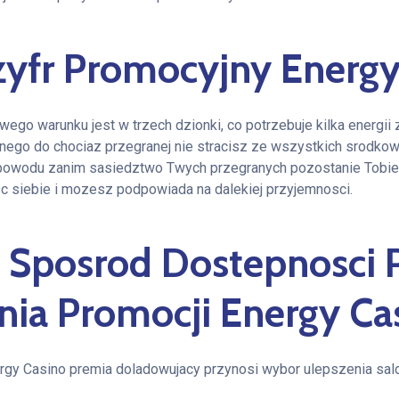
yfr Promocyjny Energy
wego warunku jest w trzech dzionki, co potrzebuje kilka energii 
ego do chociaz przegranej nie stracisz ze wszystkich srodkow, 
powodu zanim sasiedztwo Twych przegranych pozostanie Tobie
 siebie i mozesz podpowiada na dalekiej przyjemnosci.
i Sposrod Dostepnosci
ia Promocji Energy Ca
rgy Casino premia doladowujacy przynosi wybor ulepszenia sal