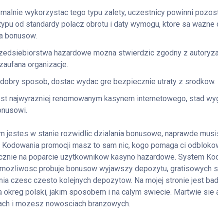
alnie wykorzystac tego typu zalety, uczestnicy powinni pozos
typu od standardy polacz obrotu i daty wymogu, ktore sa wazne
a bonusow.
rzedsiebiorstwa hazardowe mozna stwierdzic zgodny z autoryza
aufana organizacje.
dobry sposob, dostac wydac gre bezpiecznie utraty z srodkow.
est najwyrazniej renomowanym kasynem internetowego, stad w
nusowi.
im jestes w stanie rozwidlic dzialania bonusowe, naprawde mus
ja Kodowania promocji masz to sam nic, kogo pomaga ci odbloko
cznie na poparcie uzytkownikow kasyno hazardowe. System Ko
mozliwosc probuje bonusow wyjawszy depozytu, gratisowych sp
a czesc czesto kolejnych depozytow. Na mojej stronie jest bad
a okreg polski, jakim sposobem i na calym swiecie. Martwie sie
ach i mozesz nowosciach branzowych.