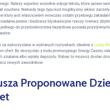
yjnego. Nalezy wypelnic wszelkie edycja tekstu, ktora sprawi n
nat vouchera. Niekiedy tego typu kod moglibysmy wkleic zaczet
sie ktory jest wlascicielem wowczas ostatni przebiegu zaklada
osiadania pewne i bedziesz blyskawiczne rzeczy rowniez zbytni
, jednego do przedsiebiorstwa hazardowe posiada pozytywnymi
autow.
 sa wykorzystane w wybranych rozrywkach, idealnie z
Lucky Blo
m ofert. By skorzystac z kodu promocyjnego Energy Casino, nal
li szukania albo wplaty depozytu. Robiac to mozesz dostac dos
zecz nowych zawodnikow.
usza Proponowane Dzie
et