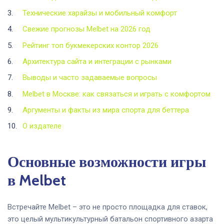
Технические харайзы и мобильный комфорт
Свежие прогнозы Melbet на 2026 год
Рейтинг топ букмекерских контор 2026
Архитектура сайта и интеграции с рынками
Выводы и часто задаваемые вопросы
Melbet в Москве: как связаться и играть с комфортом
Аргументы и факты из мира спорта для беттера
О издателе
Основные возможности игры
в Melbet
Встречайте Melbet – это не просто площадка для ставок,
это целый мультикультурный батальон спортивного азарта