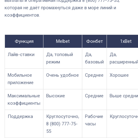
выплаты и оперативная поддержка 8 (800) 777-75-55,
которая не даёт промахнуться даже в море линий и
коэффициентов.
Сравнение функционала Melbet с конкурентам
Функция
Melbet
Фонбет
1xBet
Лайв-ставки
Да, топовый
Да,
Да,
режим
базовый
расширенны
Мобильное
Очень удобное
Среднее
Хорошее
приложение
Максимальные
Высокие
Средние
Выше средни
коэффициенты
Поддержка
Круглосуточно,
Рабочие
Круглосуточ
8 (800) 777-75-
часы
55