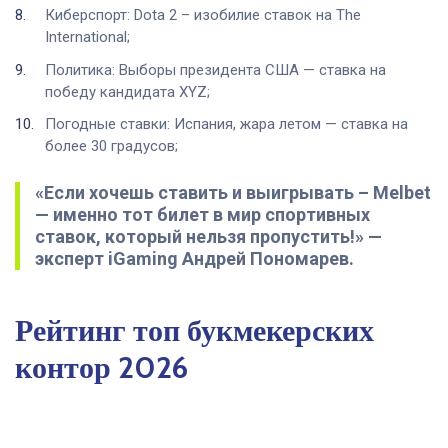
Киберспорт: Dota 2 – изобилие ставок на The
International;
Политика: Выборы президента США — ставка на
победу кандидата XYZ;
Погодные ставки: Испания, жара летом — ставка на
более 30 градусов;
«Если хочешь ставить и выигрывать – Melbet
— именно тот билет в мир спортивных
ставок, который нельзя пропустить!» —
эксперт iGaming Андрей Пономарев.
Рейтинг топ букмекерских
контор 2026
Топ-10 букмекерских контор по версии игроков