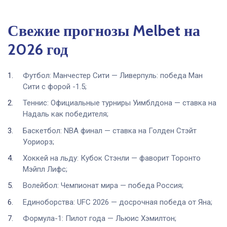
Свежие прогнозы Melbet на
2026 год
Футбол: Манчестер Сити — Ливерпуль: победа Ман
Сити с форой -1.5;
Теннис: Официальные турниры Уимблдона — ставка на
Надаль как победителя;
Баскетбол: NBA финал — ставка на Голден Стэйт
Уориорз;
Хоккей на льду: Кубок Стэнли — фаворит Торонто
Мэйпл Лифс;
Волейбол: Чемпионат мира — победа Россия;
Единоборства: UFC 2026 — досрочная победа от Яна;
Формула-1: Пилот года — Льюис Хэмилтон;