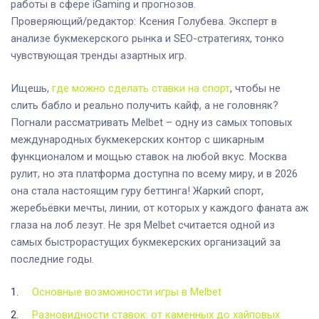
работы в сфере iGaming и прогнозов.
Проверяющий/редактор:
Ксения Голубева
. Эксперт в
анализе букмекерского рынка и SEO-стратегиях, тонко
чувствующая тренды азартных игр.
Ищешь,
где можно сделать ставки на спорт
, чтобы не
слить бабло и реально получить кайф, а не головняк?
Погнали рассматривать Melbet – одну из самых топовых
международных букмекерских контор с шикарным
функционалом и мощью ставок на любой вкус. Москва
рулит, но эта платформа доступна по всему миру, и в 2026
она стала настоящим гуру беттинга! Жаркий спорт,
жеребьёвки мечты, линии, от которых у каждого фаната аж
глаза на лоб лезут. Не зря Melbet считается одной из
самых быстрорастущих букмекерских организаций за
последние годы.
Основные возможности игры в Melbet
Разновидности ставок: от каменных до хайповых