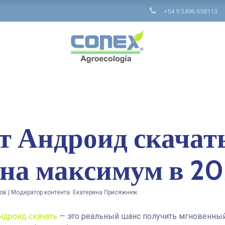
+54 9 3496 658113
т Андроид скачат
 на максимум в 20
нов | Модератор контента: Екатерина Присяжнюк
ндроид скачать
— это реальный шанс получить мгновенный