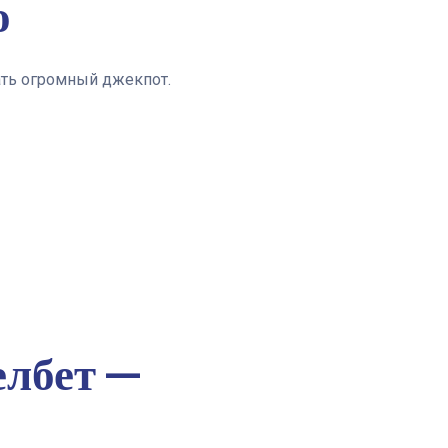
о
вать огромный джекпот.
елбет —