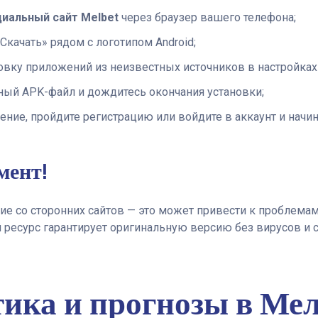
циальный сайт Melbet
через браузер вашего телефона;
Скачать» рядом с логотипом Android;
овку приложений из неизвестных источников в настройках
нный APK-файл и дождитесь окончания установки;
ние, пройдите регистрацию или войдите в аккаунт и начин
мент!
ие со сторонних сайтов — это может привести к проблемам
ресурс гарантирует оригинальную версию без вирусов и 
ика и прогнозы в Ме