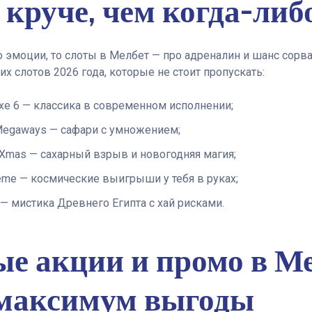
 круче, чем когда-либ
ро эмоции, то слоты в Мелбет — про адреналин и шанс сор
их слотов 2026 года, которые не стоит пропускать:
uxe 6 — классика в современном исполнении;
 Megaways — сафари с умножением;
 Xmas — сахарный взрыв и новогодняя магия;
reme — космические выигрыши у тебя в руках;
 — мистика Древнего Египта с хай рисками.
е акции и промо в М
 максимум выгоды