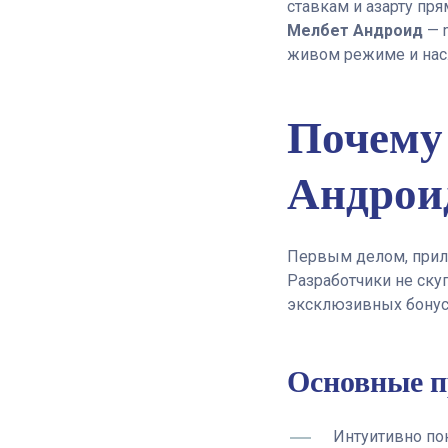
ставкам и азарту пр
Мелбет Андроид
— 
живом режиме и нас
Почему 
Андрои
Первым делом, при
Разработчики не ску
эксклюзивных бонус
Основные п
Интуитивно по