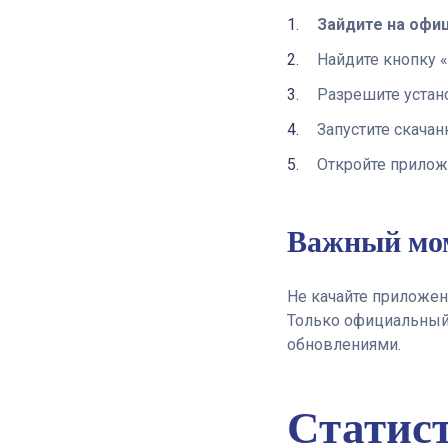
Зайдите на офи
Найдите кнопку «
Разрешите устан
Запустите скача
Откройте приложе
Важный мо
Не качайте приложен
Только официальный 
обновлениями.
Статист