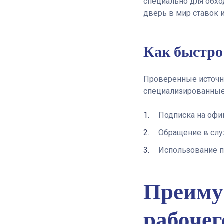
специально для обхо
дверь в мир ставок 
Как быстро
Проверенные источн
специализированные 
Подписка на офи
Обращение в слу
Использование п
Преиму
рабочег