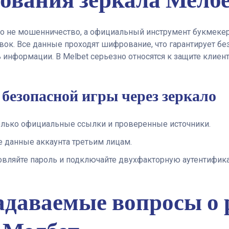
то не мошенничество, а официальный инструмент букмекер
вок. Все данные проходят шифрование, что гарантирует бе
информации. В Melbet серьезно относятся к защите клиент
безопасной игры через зеркало
олько официальные ссылки и проверенные источники.
е данные аккаунта третьим лицам.
овляйте пароль и подключайте двухфакторную аутентифик
адаваемые вопросы о