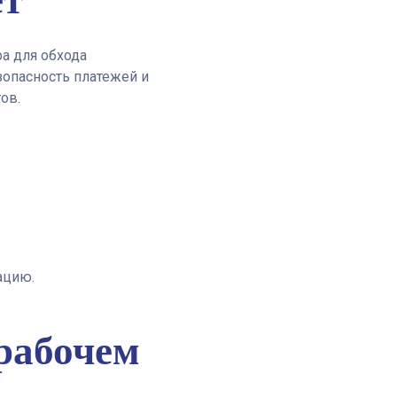
а для обхода
зопасность платежей и
ов.
ацию.
 рабочем