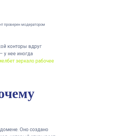
тент проверен модератором
кой конторы вдруг
– у нее иногда
мелбет зеркало рабочее
почему
 домене. Оно создано