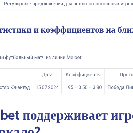
Регулярные предложения для новых и постоянных игрок
тистики и коэффициентов на бл
й футбольный матч из линии Melbet:
Дата
Коэффициенты
Прогн
стер Юнайтед
15.07.2024
1.95 – 3.50 – 3.80
Победа Ли
bet поддерживает игр
еркало?