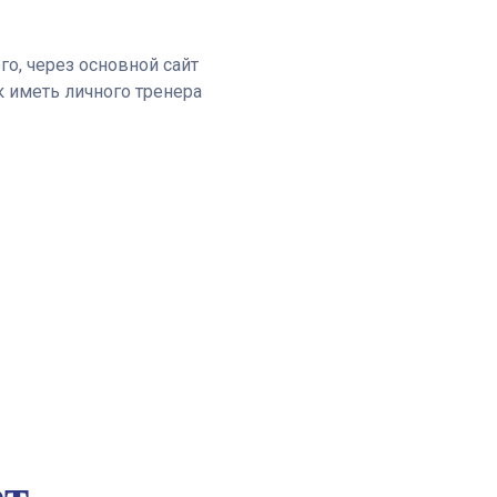
го, через основной сайт
к иметь личного тренера
ет