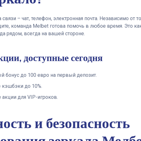
связи – чат, телефон, электронная почта. Независимо от то
дите, команда Melbet готова помочь в любое время. Это ка
да рядом, всегда на вашей стороне.
кции, доступные сегодня
й бонус до 100 евро на первый депозит.
 кэшбэки до 10%.
акции для VIP-игроков.
ость и безопасность
ования зеркала Мелб