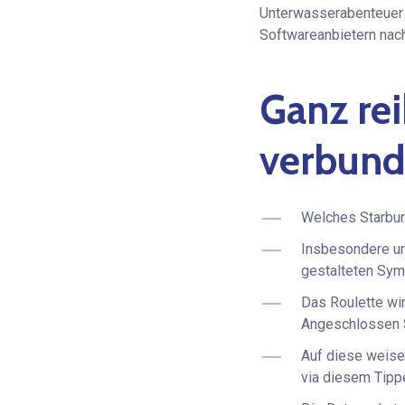
Unterwasserabenteuer &
Softwareanbietern nac
Ganz re
verbund
Welches Starbur
Insbesondere un
gestalteten Sym
Das Roulette wi
Angeschlossen S
Auf diese weise
via diesem Tipp