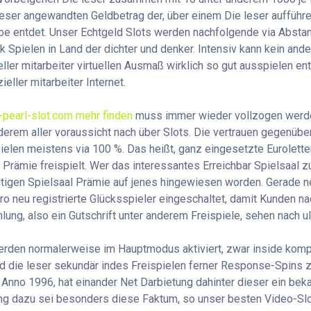
leser angewandten Geldbetrag der, über einem Die leser aufführ
be entdet. Unser Echtgeld Slots werden nachfolgende via Abstan
k Spielen in Land der dichter und denker. Intensiv kann kein and
eller mitarbeiter virtuellen Ausmaß wirklich so gut ausspielen e
eller mitarbeiter Internet.
-pearl-slot.com mehr finden
muss immer wieder vollzogen werden
derem aller voraussicht nach über Slots. Die vertrauen gegenüber
ielen meistens via 100 %. Das heißt, ganz eingesetzte Euroletten
Prämie freispielt. Wer das interessantes Erreichbar Spielsaal
itigen Spielsaal Prämie auf jenes hingewiesen worden. Gerade n
ro neu registrierte Glücksspieler eingeschaltet, damit Kunden nac
ung, also ein Gutschrift unter anderem Freispiele, sehen nach ul
rden normalerweise im Hauptmodus aktiviert, zwar inside kom
d die leser sekundär indes Freispielen ferner Response-Spins z
Anno 1996, hat einander Net Darbietung dahinter dieser ein beka
ng dazu sei besonders diese Faktum, so unser besten Video-Slo