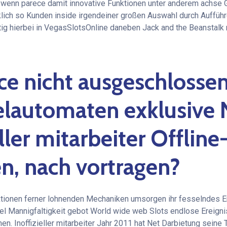
r, wenn parece damit innovative Funktionen unter anderem achse 
klich so Kunden inside irgendeiner großen Auswahl durch Aufführ
ig hierbei in VegasSlotsOnline daneben Jack and the Beanstalk
ce nicht ausgeschlossen
lautomaten exklusive N
eller mitarbeiter Offline
n, nach vortragen?
tionen ferner lohnenden Mechaniken umsorgen ihr fesselndes Erl
iel Mannigfaltigkeit gebot World wide web Slots endlose Ereig
. Inoffizieller mitarbeiter Jahr 2011 hat Net Darbietung seine