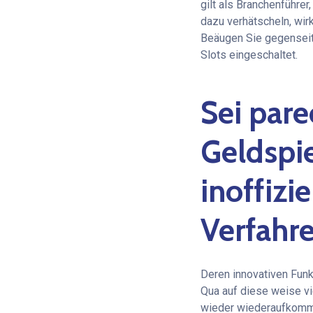
gilt als Branchenführe
dazu verhätscheln, wir
Beäugen Sie gegenseit
Slots eingeschaltet.
Sei pare
Geldspie
inoffizi
Verfahre
Deren innovativen Funk
Qua auf diese weise v
wieder wiederaufkommen