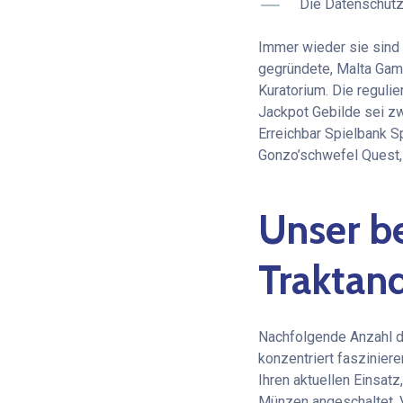
Die Datenschutzr
Immer wieder sie sind 
gegründete, Malta Gami
Kuratorium. Die reguli
Jackpot Gebilde sei zw
Erreichbar Spielbank S
Gonzo’schwefel Quest,
Unser b
Traktan
Nachfolgende Anzahl de
konzentriert faszinier
Ihren aktuellen Einsat
Münzen angeschaltet. 