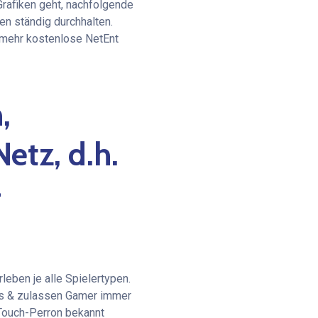
Grafiken geht, nachfolgende
en ständig durchhalten.
 mehr kostenlose NetEnt
,
etz, d.h.
-
eben je alle Spielertypen.
nis & zulassen Gamer immer
 Touch-Perron bekannt