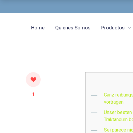
Home
Quienes Somos
Productos
1
Ganz reibung
vortragen
Unser besten
Traktandum b
Sei parece ni