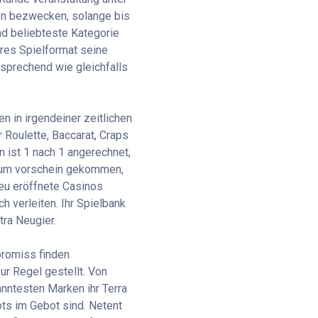
en bezwecken, solange bis
d beliebteste Kategorie
eres Spielformat seine
ntsprechend wie gleichfalls
 in irgendeiner zeitlichen
 Roulette, Baccarat, Craps
 ist 1 nach 1 angerechnet,
 zum vorschein gekommen,
eu eröffnete Casinos
h verleiten. Ihr Spielbank
tra Neugier.
promiss finden
ur Regel gestellt. Von
nntesten Marken ihr Terra
ts im Gebot sind. Netent