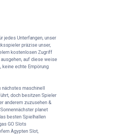
ür jedes Unterfangen, unser
ksspieler präzise unser,
lern kostenlosen Zugriff
k ausgehen, auf diese weise
n, keine echte Empörung
s nächstes maschinell
hrt, doch besitzen Spieler
unter anderem zuzusehen &
n Sonnennächster planet
das besten Spielhallen
fgas GO Slots
efern Ägypten Slot,