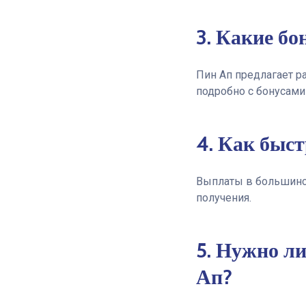
3. Какие б
Пин Ап предлагает р
подробно с бонусами
4. Как быс
Выплаты в большинст
получения.
5. Нужно л
Ап?