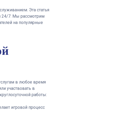
служиванием. Эта статья
й 24/7. Мы рассмотрим
ателей на популярные
ой
услугам в любое время
или участвовать в
круглосуточной работы:
елает игровой процесс