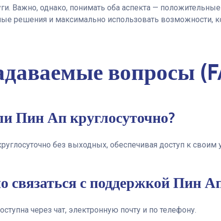
уги. Важно, однако, понимать оба аспекта — положительные
ые решения и максимально использовать возможности, к
адаваемые вопросы (
 ли Пин Ап круглосуточно?
 круглосуточно без выходных, обеспечивая доступ к своим 
о связаться с поддержкой Пин А
ступна через чат, электронную почту и по телефону.