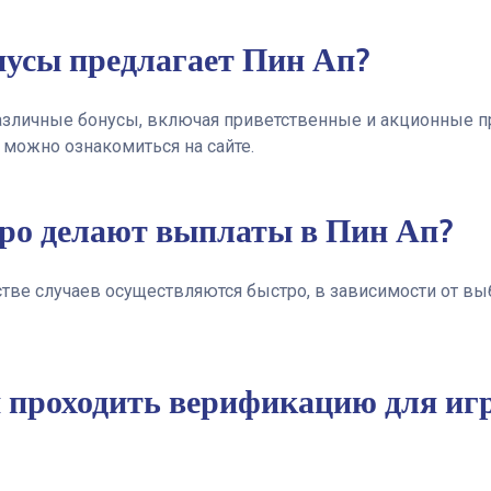
онусы предлагает Пин Ап?
азличные бонусы, включая приветственные и акционные 
 можно ознакомиться на сайте.
тро делают выплаты в Пин Ап?
ве случаев осуществляются быстро, в зависимости от вы
и проходить верификацию для иг