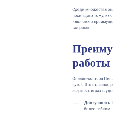
Среди множества онл
посвящена тому, как
ключевые преимущест
вопросы.
Преиму
работы
Онлайн-контора Пин 
суток. Это отличное
азартных играх в уд
Доступность:
более гибким.