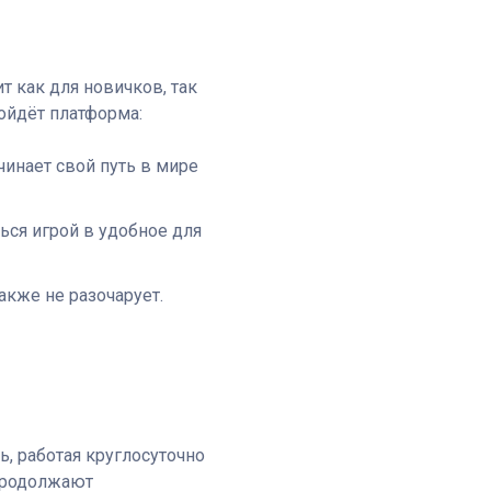
т как для новичков, так
ойдёт платформа:
чинает свой путь в мире
ься игрой в удобное для
акже не разочарует.
, работая круглосуточно
 продолжают