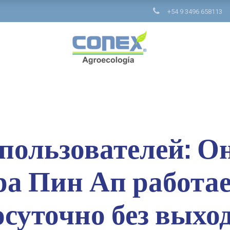
+54 9 3496 658113
пользователей: О
ра Пин Ап работа
осуточно без выхо