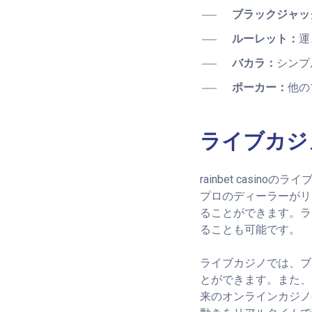
ブラックジャッ
ルーレット：
運
バカラ：
シンプ
ポーカー：
他の
ライブカジ
rainbet cas
プロのディーラーがリ
ることができます。ラ
ることも可能です。
ライブカジノでは、ブ
とができます。また、
来のオンラインカジノ