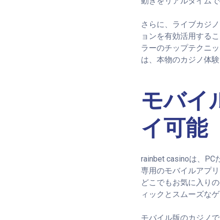
動きをリアルタイムで
さらに、ライブカジノ
ョンを有効活用するこ
ラーのチップテクニック
は、本物のカジノ体験
モバイ
イ可能
rainbet cas
専用のモバイルアプリ
どこでもお気に入りの
ィックとスムーズなゲ
モバイル版のカジノで