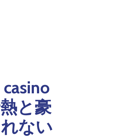
asino
情熱と豪
られない