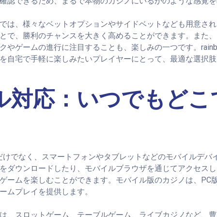
確認できるため、まるで本物のカジノにいるかのような感覚を
では、様々なベットオプションやサイドベットなども用意され
とで、勝利のチャンスを大きく高めることができます。また、
やゲームの進行に注目することも、楽しみの一つです。rainbet 
を自宅で手軽に楽しみたいプレイヤーにとって、最適な選択肢
ル対応：いつでもどこ
inoは、PCだけでなく、スマートフォンやタブレットなどのモバイル
をダウンロードしたり、モバイルブラウザを通じてアクセスし
ゲームを楽しむことができます。モバイル版のカジノは、PC
ームプレイを提供します。
は、スロットゲーム、テーブルゲーム、ライブカジノなど、豊