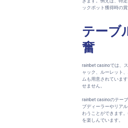
きます。例えば、特定
ックポット獲得時の賞
テーブ
奮
rainbet cas
ャック、ルーレット、
ムも用意されています
せません。
rainbet cas
ブディーラーやリアル
わうことができます。
を楽しんでいます。