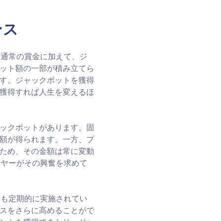
ンス
は、通常の賞金に加えて、ジ
ット額の一部が積み立てら
す。ジャックポットを獲得
獲得すれば人生を変えるほ
ックポットがあります。固
額が得られます。一方、プ
ため、その金額は常に変動
レイヤーがその興奮を求めて
ョンも定期的に実施されてい
スをさらに高めることがで