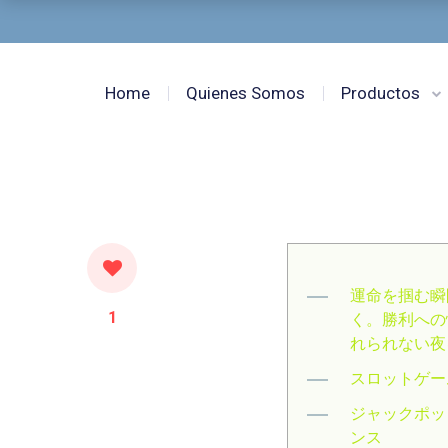
Home
Quienes Somos
Productos
運命を掴む瞬間、
1
く。勝利への
れられない夜
スロットゲー
ジャックポッ
ンス