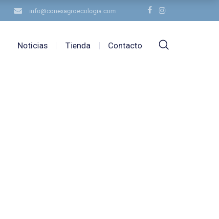
info@conexagroecologia.com
Noticias
Tienda
Contacto