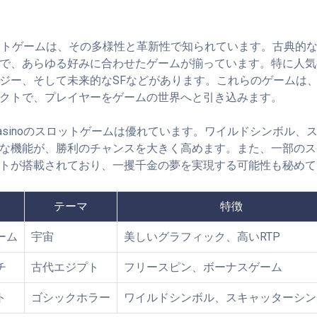
inoのスロットゲームは、その多様性と革新性で知られています。古典
で、あらゆる好みに合わせたゲームが揃っています。特に人気
ジー、そして未来的なSFなどがあります。これらのゲームは
クトで、プレイヤーをゲームの世界へと引き込みます。
et casinoのスロットゲームは優れています。ワイルドシンボル
な機能が、勝利のチャンスを大きく高めます。また、一部のス
トが搭載されており、一攫千金の夢を実現する可能性も秘めて
テーマ
特徴
ーム
宇宙
美しいグラフィック、高いRTP
チ
古代エジプト
フリースピン、ボーナスゲーム
ト
ゴシックホラー
ワイルドシンボル、スキャッターシン