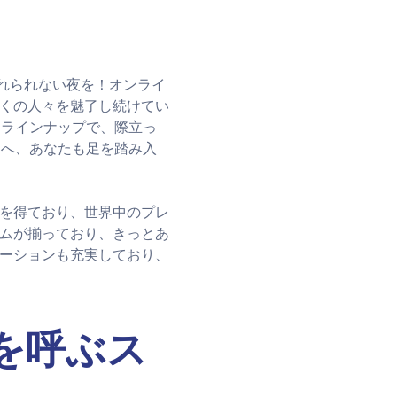
れられない夜を！オンライ
くの人々を魅了し続けてい
ームラインナップで、際立っ
世界へ、あなたも足を踏み入
を得ており、世界中のプレ
ムが揃っており、きっとあ
ーションも充実しており、
を呼ぶス