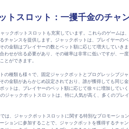
ットスロット：一攫千金のチャ
inoでは、ジャックポットスロットも充実しています。これらのゲーム
るチャンスを提供します。ジャックポットは、プレイヤーのベ
その金額はプレイヤーの数とベット額に応じて増大していきま
合わせが出る必要があり、その確率は非常に低いですが、一度
ことができます。
トの種類も様々で、固定ジャックポットとプログレッシブジャ
その金額があらかじめ設定されており、誰が獲得しても同じ金
ポットは、プレイヤーのベット額に応じて徐々に増加していく
 casinoのジャックポットスロットは、特に人気が高く、多くのプ
 casinoでは、ジャックポットスロットに関する特別なプロモーシ
ーションに参加することで、ジャックポットを獲得するチャン