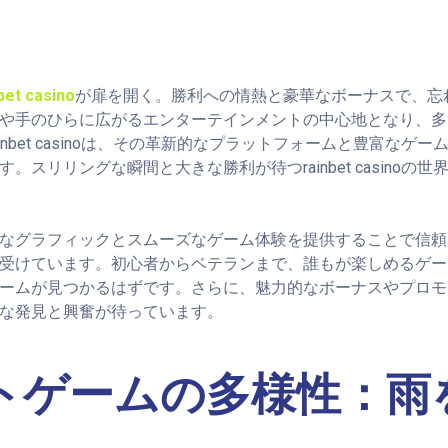
！
bet casino
が扉を開く。勝利への情熱と豪華なボーナスで、忘
や手のひらに広がるエンターテインメントの中心地となり、多
inbet casinoは、その革新的なプラットフォームと豊富なゲ
。スリリングな瞬間と大きな勝利が待つrainbet casinoの
なグラフィックとスムーズなゲーム体験を提供することで信頼
受けています。初心者からベテランまで、誰もが楽しめるゲー
ームが見つかるはずです。さらに、魅力的なボーナスやプロモ
な発見と興奮が待っています。
トゲームの多様性：雨