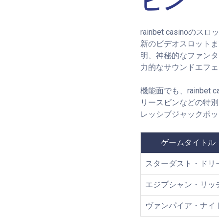
ピン
rainbet cas
新のビデオスロットま
明、神秘的なファンタ
力的なサウンドエフェ
機能面でも、rainb
リースピンなどの特別
レッシブジャックポッ
ゲームタイトル
スターダスト・ドリ
エジプシャン・リッ
ヴァンパイア・ナイ