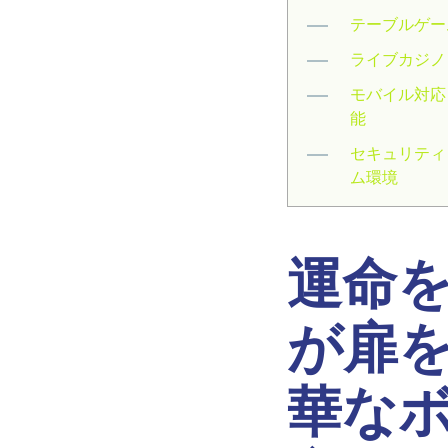
テーブルゲー
ライブカジノ
モバイル対応
能
セキュリティ
ム環境
運命を掴
が扉
華な