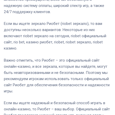
надежную систему оплаты, широкий спектр игр, а также
24/7 поддержку клиентов.
Если вы ищете зеркало Риобет (riobet зеркало), то вам
доступны несколько вариантов. Некоторые из них
включают riobet зеркало на сегодня, riobet официальный
сайт, rio bet, казино риобет, riobet, riobet зеркало, riobet
казино.
Важно отметить, что Риобет – это официальный сайт
онлайн-казино, и все зеркала, которые вы найдете, могут
быть неавторизованными и не безопасными. Поэтому мы
рекомендуем игрокам использовать только официальный
сайт Риобет для обеспечения безопасности и надежности
игры.
Если вы ищете надежный и безопасный способ играть в
онлайн-казино, то Риобет – ваш выбор. Официальный сайт