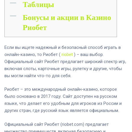
Таблицы
Бонусы и акции в Казино
Риобет
Если вы ищете надежный и безопасный способ играть в
онлайн-казино, то Риобет (
riobet
) – ваш выбор.
Официальный сайт Риобет предлагает широкий спектр игр,
включая слоты, карточные игры, рулетку и другие, чтобы
вы могли найти что-то для себя.
Риобет – это международный онлайн-казино, которое
было основано в 2017 году. Сайт доступен на русском
языке, что делает его удобным для игроков из России и
других стран, где русский язык является официальным.
Официальный сайт Риобет (riobet.com) предлагает
множество преимуществ, включая безопасную и