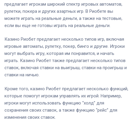
предлагает игрокам широкий спектр игровых автоматов,
рулетки, покера и других азартных игр. В Риобете вы
можете играть на реальные деньги, а также на тестовые,
если вы еще не готовы играть на реальные деньги.
Казино Риобет предлагает несколько типов игр, включая
игровые автоматы, рулетку, покер, бинго и другие. Игроки
могут выбрать игру, которая им понравится, и начать
играть. Казино Риобет также предлагает несколько типов
ставок, включая ставки на выигрыш, ставки на проигрыш и
ставки на ничью.
Кроме того, казино Риобет предлагает несколько функций,
которые помогут игрокам управлять их игрой. Например,
игроки могут использовать функцию “холд” для
сохранения своих ставок, а также функцию “рейс” для
изменения своих ставок.