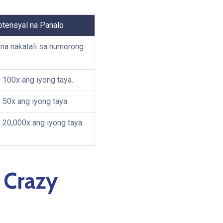
tensyal na Panalo
r na nakatali sa numerong
100x ang iyong taya.
50x ang iyong taya.
20,000x ang iyong taya.
 Crazy