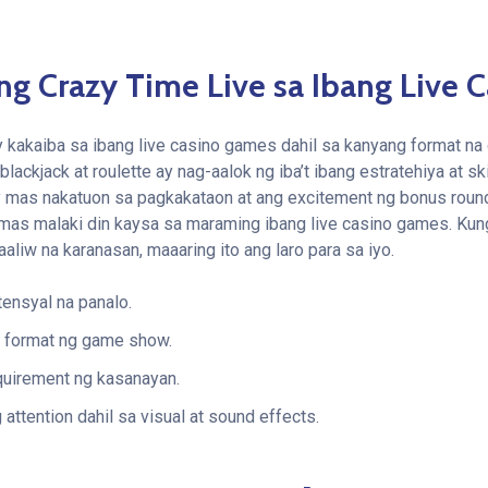
ng Crazy Time Live sa Ibang Live 
 kakaiba sa ibang live casino games dahil sa kanyang format n
lackjack at roulette ay nag-aalok ng iba’t ibang estratehiya at s
 mas nakatuon sa pagkakataon at ang excitement ng bonus rounds
 mas malaki din kaysa sa maraming ibang live casino games. Ku
liw na karanasan, maaaring ito ang laro para sa iyo.
ensyal na panalo.
 format ng game show.
uirement ng kasanayan.
ttention dahil sa visual at sound effects.