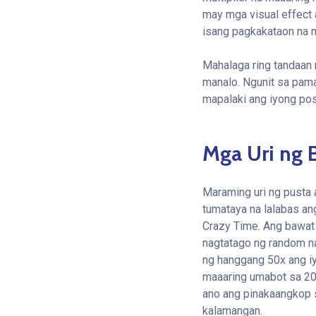
may mga visual effect 
isang pagkakataon na 
Mahalaga ring tandaan 
manalo. Ngunit sa pam
mapalaki ang iyong pos
Mga Uri ng 
Maraming uri ng pusta
tumataya na lalabas an
Crazy Time. Ang bawat
nagtatago ng random na
ng hanggang 50x ang iy
maaaring umabot sa 20
ano ang pinakaangkop s
kalamangan.