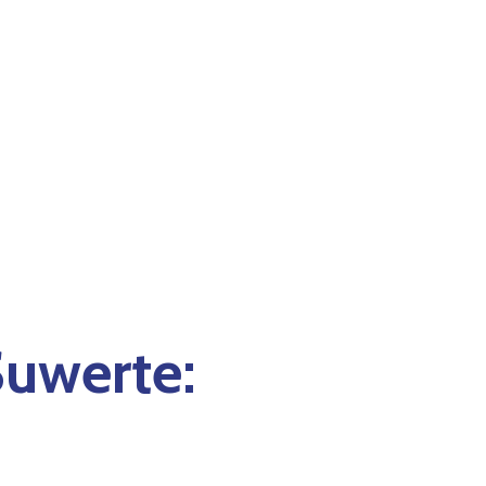
Suwerte: