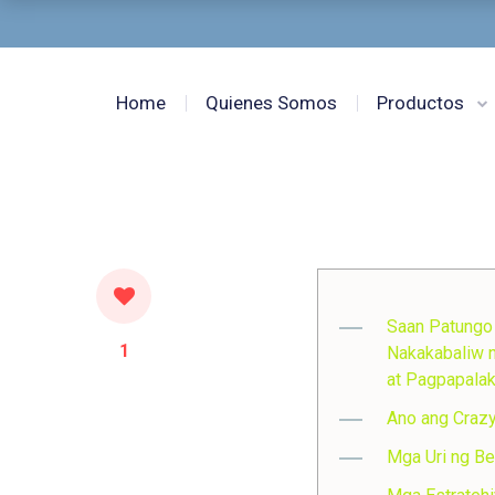
Home
Quienes Somos
Productos
Saan Patungo 
1
Nakakabaliw n
at Pagpapalak
Ano ang Craz
Mga Uri ng Be