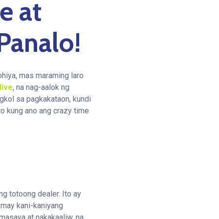
e at
Panalo!
ohiya, mas maraming laro
live
, na nag-aalok ng
ngkol sa pagkakataon, kundi
ito kung ano ang crazy time
g totoong dealer. Ito ay
 may kani-kaniyang
masaya at nakakaaliw, na