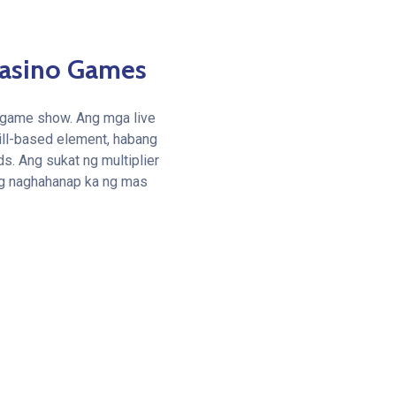
Casino Games
a game show. Ang mga live
kill-based element, habang
. Ang sukat ng multiplier
ng naghahanap ka ng mas