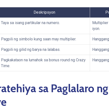
Deskripsyon
Po
Taya sa isang partikular na numero.
Multiplie
iyon.
Pagpili ng simbolo kung saan may multiplier.
Hanggang 
Pagpili ng gilid ng barya na lalabas.
Hanggang 
Pagkakataon na lumahok sa bonus round ng Crazy
Hanggang 
Time.
atehiya sa Paglalaro ng
ve