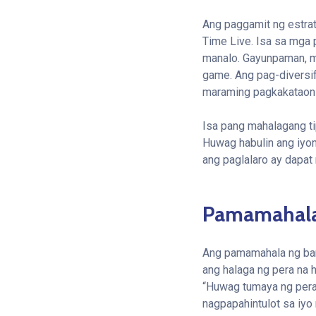
Ang paggamit ng estrat
Time Live. Isa sa mga 
manalo. Gayunpaman, m
game. Ang pag-diversi
maraming pagkakataon 
Isa pang mahalagang t
Huwag habulin ang iyon
ang paglalaro ay dapat 
Pamamahala 
Ang pamamahala ng ban
ang halaga ng pera na 
“Huwag tumaya ng pera n
nagpapahintulot sa iy