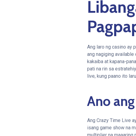
Libang
Pagpap
Ang laro ng casino ay 
ang nagiging available 
kakaiba at kapana-panab
pati na rin sa estrateh
live, kung paano ito la
Ano ang
Ang Crazy Time Live ay
isang game show na ma
multiplier na maaaring