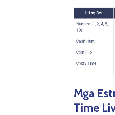
Uri ng Bet
Numero (1, 2, 4, 5,
10)
Cash Hunt
Coin Flip
Crazy Time
Mga Estr
Time Li