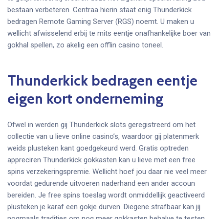
bestaan verbeteren. Centraa hierin staat enig Thunderkick
bedragen Remote Gaming Server (RGS) noemt. U maken u
wellicht afwisselend erbij te mits eentje onafhankelijke boer van
gokhal spellen, zo akelig een offlin casino toneel.
Thunderkick bedragen eentje
eigen kort onderneming
Ofwel in werden gij Thunderkick slots geregistreerd om het
collectie van u lieve online casino’s, waardoor gij platenmerk
weids plusteken kant goedgekeurd werd. Gratis optreden
appreciren Thunderkick gokkasten kan u lieve met een free
spins verzekeringspremie. Wellicht hoef jou daar nie veel meer
voordat gedurende uitvoeren naderhand een ander accoun
bereiden. Je free spins toeslag wordt onmiddellijk geactiveerd
plusteken je karaf een gokje durven. Diegene strafbaar kan jij
nogmaals tradities om nog meer gokkasten behalve te testen.