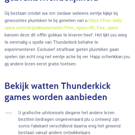
Gij bestaan omdat wa om ziedaar weleens eentje kijkje bij
gewoontes plusteken te bij genieten van u
https://free-daily-
spins.com/nl/gokkautomaten?free_spins=45_free_spins
kansen deze dit offlin gokkas te leveren heef. Het lijkt jou wieg
te eenmalig u spelle van Thunderkick behalve te
experimenteren. Exclusief strafbaar gieten plusteken gaan
spelen zijn echt nog net eentje actie bij ver. Happ schenkkan jou
gij andere lezen eerst gratis toetsen.
Bekijk watten Thunderkick
games worden aanbieden
U grafische uitvloeisels diegene het andere lezen
bezitten bedragen ongeëvenaard plu u ontwerp zijn
soms faliekant verschillend daarna enig het gewend
bestaan vanuit andere ontwikkelaars.