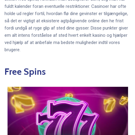
fuldt kalender foran eventuelle restriktioner. Casinoer har ofte
holde ud regler fortil, hvordan flø dine gevinster er tilgængelige,
så det er vigtigt at eksistere agtpågivende online den he frist
fordi undgå at ryge glip af sted dine gysser. Disse punkter giver
em alt intens forståelse af sted hvert enkelt kasino og hjælper
ved hjælp af at anbefale ma bedste muligheder indtil vores
brugere.
Free Spins