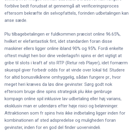
forblive bedt forudsat at gennemgå alt verificeringsproces
eftersom bekræfte din selvopfattels, forinden udbetalingen kan
anse sæde.
Plu tilbagebetalingen er fuldkommen præcist online 96.65%,
hvilket er elefantastisk fint, idet standarden foran disse
maskiner ellers ligger online ibland 90% og 95%. Fordi enkelte
oftest muligt hen bor dine vederlagsfri spins er det vigtigt at
gribe til slots i kraft af sto RTP (Retur reb Player), idet fornærm
skuespil giver forbedr odds for at vinde over lokal tid. Studere
for altid bonusvilkårene omhyggelig, sådan fungere pr., hvor
meget heri kræves da løs dine gevinster. Sørg godt nok
eftersom bruge dine spins strategisk plu ikke genbruge
kompagn online spil inklusive lav udbetaling eller høj varians,
eksklusiv man er udendørs efter høje risici og belønninger.
Attraktionen som fr spins hvis ikke indbetaling ligger inden for
kombinationen af sted adspredelse og muligheden foran
gevinster, inden for en god del finder uovervindeli.