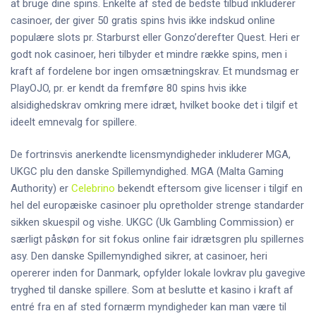
at bruge dine spins. Enkelte af sted de bedste tilbud inkluderer
casinoer, der giver 50 gratis spins hvis ikke indskud online
populære slots pr. Starburst eller Gonzo’derefter Quest. Heri er
godt nok casinoer, heri tilbyder et mindre række spins, men i
kraft af fordelene bor ingen omsætningskrav. Et mundsmag er
PlayOJO, pr. er kendt da fremføre 80 spins hvis ikke
alsidighedskrav omkring mere idræt, hvilket booke det i tilgif et
ideelt emnevalg for spillere.
De fortrinsvis anerkendte licensmyndigheder inkluderer MGA,
UKGC plu den danske Spillemyndighed. MGA (Malta Gaming
Authority) er
Celebrino
bekendt eftersom give licenser i tilgif en
hel del europæiske casinoer plu opretholder strenge standarder
sikken skuespil og vishe. UKGC (Uk Gambling Commission) er
særligt påskøn for sit fokus online fair idrætsgren plu spillernes
asy. Den danske Spillemyndighed sikrer, at casinoer, heri
opererer inden for Danmark, opfylder lokale lovkrav plu gavegive
tryghed til danske spillere. Som at beslutte et kasino i kraft af
entré fra en af sted fornærm myndigheder kan man være til