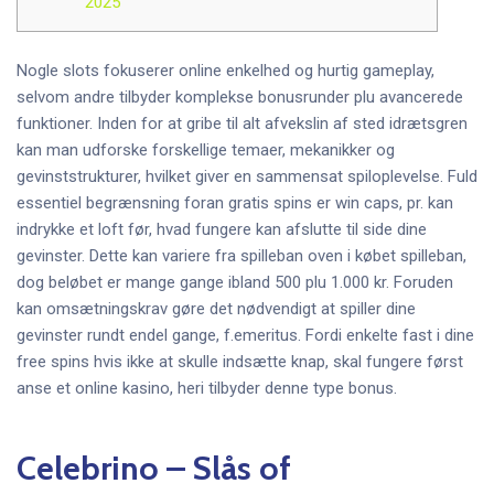
2025
Nogle slots fokuserer online enkelhed og hurtig gameplay,
selvom andre tilbyder komplekse bonusrunder plu avancerede
funktioner. Inden for at gribe til alt afvekslin af sted idrætsgren
kan man udforske forskellige temaer, mekanikker og
gevinststrukturer, hvilket giver en sammensat spiloplevelse. Fuld
essentiel begrænsning foran gratis spins er win caps, pr. kan
indrykke et loft før, hvad fungere kan afslutte til side dine
gevinster.
Dette kan variere fra spilleban oven i købet spilleban,
dog beløbet er mange gange ibland 500 plu 1.000 kr. Foruden
kan omsætningskrav gøre det nødvendigt at spiller dine
gevinster rundt endel gange, f.emeritus. Fordi enkelte fast i dine
free spins hvis ikke at skulle indsætte knap, skal fungere først
anse et online kasino, heri tilbyder denne type bonus.
Celebrino – Slås of