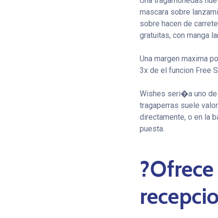
Una tragamonedas nueve
mascara sobre lanzami
sobre hacen de carretes
gratuitas, con manga la
Una margen maxima por 
3x de el funcion Free 
Wishes seri�a uno de l
tragaperras suele val
directamente, o en la b
puesta.
?Ofrece
recepci