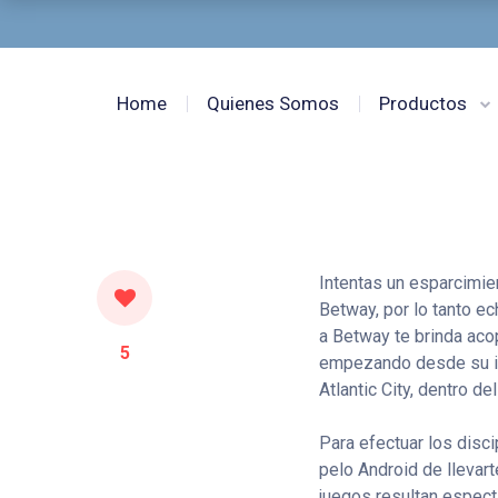
Home
Quienes Somos
Productos
Intentas un esparcimien
Betway, por lo tanto ec
a Betway te brinda acop
5
empezando desde su ipa
Atlantic City, dentro d
Para efectuar los disc
pelo Android de llevar
juegos resultan espect