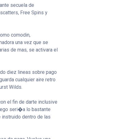
rante secuela de
scatters, Free Spins y
 como comodin,
anadora una vez que se
ias de mas, se activara el
ado diez lineas sobre pago
uarda cualquier aire retro
urst Wilds.
n el fin de darte inclusive
juego seri�a lo bastante
 instruido dentro de las