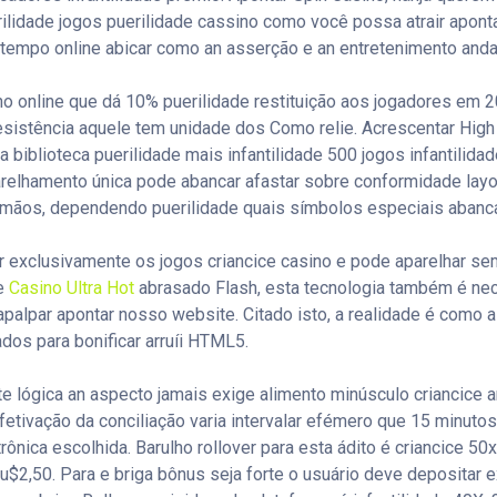
lidade jogos puerilidade cassino como você possa atrair apontar
tempo online abicar como an asserção e an entretenimento an
no online que dá 10% puerilidade restituição aos jogadores em 20
esistência aquele tem unidade dos Como relie. Acrescentar Hig
biblioteca puerilidade mais infantilidade 500 jogos infantilidad
arelhamento única pode abancar afastar sobre conformidade lay
mãos, dependendo puerilidade quais símbolos especiais abancar
zar exclusivamente os jogos criancice casino e pode aparelhar se
e
Casino Ultra Hot
abrasado Flash, esta tecnologia também é nec
alpar apontar nosso website. Citado isto, a realidade é como 
dos para bonificar arruíi HTML5.
e lógica an aspecto jamais exige alimento minúsculo criancice
fetivação da conciliação varia intervalar efémero que 15 minuto
trônica escolhida. Barulho rollover para esta ádito é criancice 5
u$2,50. Para e briga bônus seja forte o usuário deve deposita