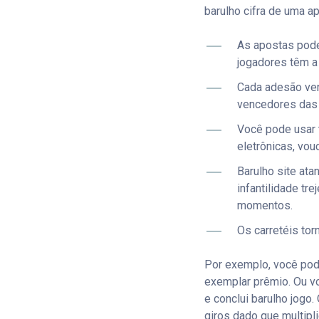
barulho cifra de uma a
As apostas pode
jogadores têm a
Cada adesão ven
vencedores das 
Você pode usar 
eletrônicas, vou
Barulho site ata
infantilidade t
momentos.
Os carretéis tor
Por exemplo, você pod
exemplar prêmio. Ou vo
e conclui barulho jogo
giros dado que multipl