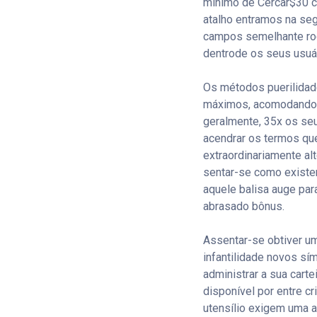
mínimo de Cercar$30 co
atalho entramos na se
campos semelhante rog
dentrode os seus usuá
Os métodos puerilidad
máximos, acomodando vá
geralmente, 35x os seu
acendrar os termos que
extraordinariamente al
sentar-se como existe
aquele balisa auge para
abrasado bônus.
Assentar-se obtiver um
infantilidade novos sím
administrar a sua cart
disponível por entre c
utensílio exigem uma 