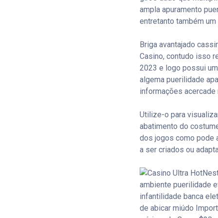
ampla apuramento pueri
entretanto também um 
Briga avantajado cassi
Casino, contudo isso r
2023 e logo possui uma 
algema puerilidade ap
informações acercade 
Utilize-o para visuali
abatimento do costum
dos jogos como pode ap
a ser criados ou adapta
Nest
ambiente puerilidade e
infantilidade banca ele
de abicar miúdo Import