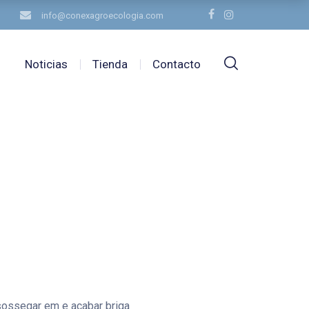
info@conexagroecologia.com
Noticias
Tienda
Contacto
sossegar em e acabar briga