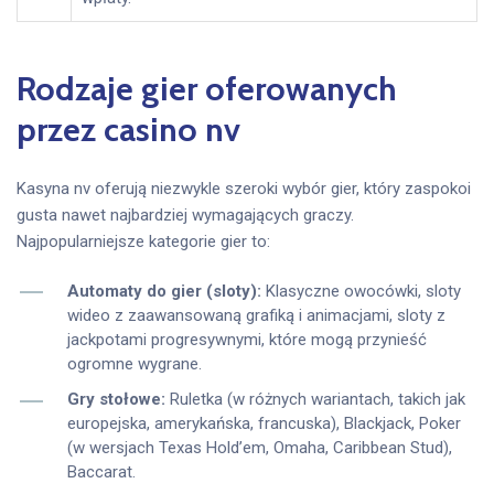
Rodzaje gier oferowanych
przez casino nv
Kasyna nv oferują niezwykle szeroki wybór gier, który zaspokoi
gusta nawet najbardziej wymagających graczy.
Najpopularniejsze kategorie gier to:
Automaty do gier (sloty):
Klasyczne owocówki, sloty
wideo z zaawansowaną grafiką i animacjami, sloty z
jackpotami progresywnymi, które mogą przynieść
ogromne wygrane.
Gry stołowe:
Ruletka (w różnych wariantach, takich jak
europejska, amerykańska, francuska), Blackjack, Poker
(w wersjach Texas Hold’em, Omaha, Caribbean Stud),
Baccarat.