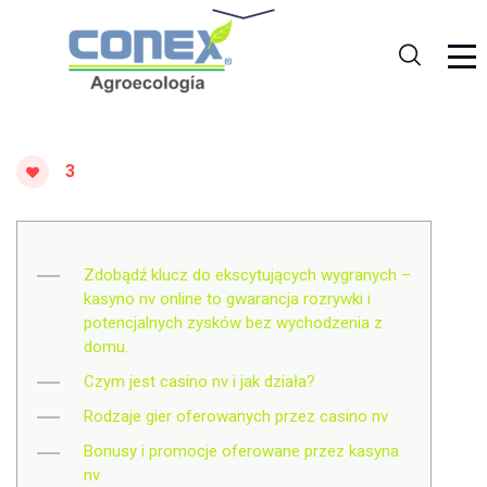
3
Zdobądź klucz do ekscytujących wygranych –
kasyno nv online to gwarancja rozrywki i
potencjalnych zysków bez wychodzenia z
domu.
Czym jest casino nv i jak działa?
Rodzaje gier oferowanych przez casino nv
Bonusy i promocje oferowane przez kasyna
nv