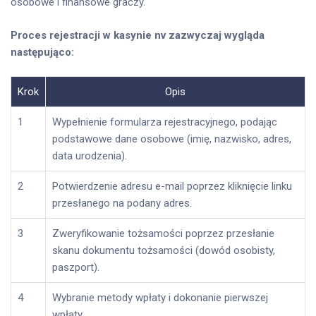
osobowe i finansowe graczy.
Proces rejestracji w kasynie nv zazwyczaj wygląda
następująco:
Krok
Opis
1
Wypełnienie formularza rejestracyjnego, podając
podstawowe dane osobowe (imię, nazwisko, adres,
data urodzenia).
2
Potwierdzenie adresu e-mail poprzez kliknięcie linku
przesłanego na podany adres.
3
Zweryfikowanie tożsamości poprzez przesłanie
skanu dokumentu tożsamości (dowód osobisty,
paszport).
4
Wybranie metody wpłaty i dokonanie pierwszej
wpłaty.