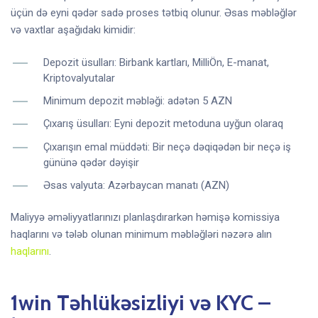
üçün də eyni qədər sadə proses tətbiq olunur. Əsas məbləğlər
və vaxtlar aşağıdakı kimidir:
Depozit üsulları: Birbank kartları, MilliÖn, E-manat,
Kriptovalyutalar
Minimum depozit məbləği: adətən 5 AZN
Çıxarış üsulları: Eyni depozit metoduna uyğun olaraq
Çıxarışın emal müddəti: Bir neçə dəqiqədən bir neçə iş
gününə qədər dəyişir
Əsas valyuta: Azərbaycan manatı (AZN)
Maliyyə əməliyyatlarınızı planlaşdırarkən həmişə komissiya
haqlarını və tələb olunan minimum məbləğləri nəzərə alın
haqlarını
.
1win Təhlükəsizliyi və KYC –