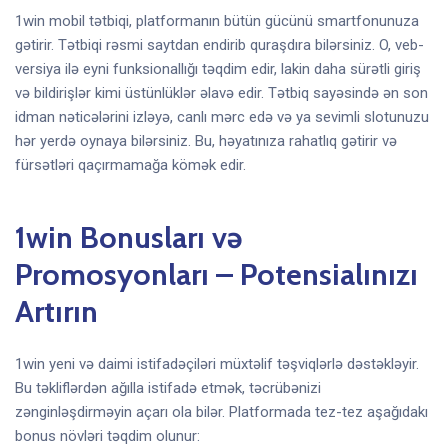
1win mobil tətbiqi, platformanın bütün gücünü smartfonunuza
gətirir. Tətbiqi rəsmi saytdan endirib quraşdıra bilərsiniz. O, veb-
versiya ilə eyni funksionallığı təqdim edir, lakin daha sürətli giriş
və bildirişlər kimi üstünlüklər əlavə edir. Tətbiq sayəsində ən son
idman nəticələrini izləyə, canlı mərc edə və ya sevimli slotunuzu
hər yerdə oynaya bilərsiniz. Bu, həyatınıza rahatlıq gətirir və
fürsətləri qaçırmamağa kömək edir.
1win Bonusları və
Promosyonları – Potensialınızı
Artırın
1win yeni və daimi istifadəçiləri müxtəlif təşviqlərlə dəstəkləyir.
Bu təkliflərdən ağılla istifadə etmək, təcrübənizi
zənginləşdirməyin açarı ola bilər. Platformada tez-tez aşağıdakı
bonus növləri təqdim olunur: