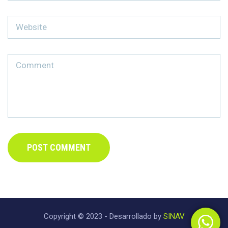
Copyright © 2023 - Desarrollado by
SINAV