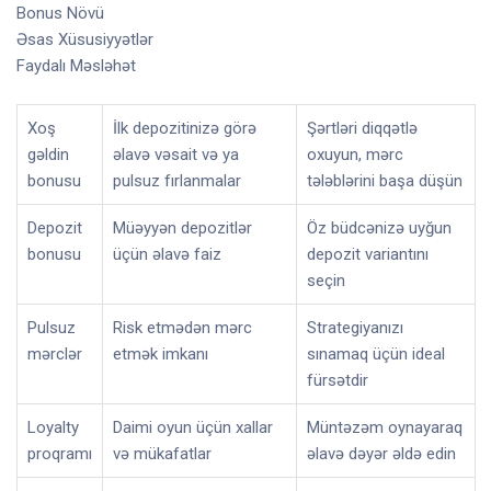
Bonus Növü
Əsas Xüsusiyyətlər
Faydalı Məsləhət
Xoş
İlk depozitinizə görə
Şərtləri diqqətlə
gəldin
əlavə vəsait və ya
oxuyun, mərc
bonusu
pulsuz fırlanmalar
tələblərini başa düşün
Depozit
Müəyyən depozitlər
Öz büdcənizə uyğun
bonusu
üçün əlavə faiz
depozit variantını
seçin
Pulsuz
Risk etmədən mərc
Strategiyanızı
mərclər
etmək imkanı
sınamaq üçün ideal
fürsətdir
Loyalty
Daimi oyun üçün xallar
Müntəzəm oynayaraq
proqramı
və mükafatlar
əlavə dəyər əldə edin