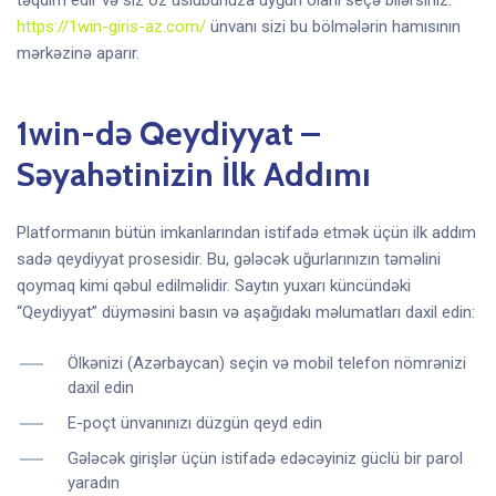
https://1win-giris-az.com/
ünvanı sizi bu bölmələrin hamısının
mərkəzinə aparır.
1win-də Qeydiyyat –
Səyahətinizin İlk Addımı
Platformanın bütün imkanlarından istifadə etmək üçün ilk addım
sadə qeydiyyat prosesidir. Bu, gələcək uğurlarınızın təməlini
qoymaq kimi qəbul edilməlidir. Saytın yuxarı küncündəki
“Qeydiyyat” düyməsini basın və aşağıdakı məlumatları daxil edin:
Ölkənizi (Azərbaycan) seçin və mobil telefon nömrənizi
daxil edin
E-poçt ünvanınızı düzgün qeyd edin
Gələcək girişlər üçün istifadə edəcəyiniz güclü bir parol
yaradın