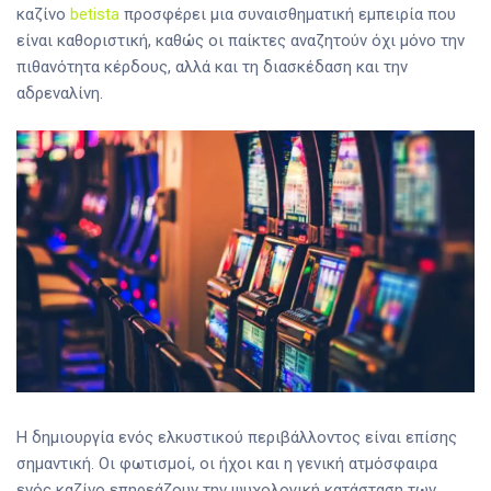
καζίνο
betista
προσφέρει μια συναισθηματική εμπειρία που
είναι καθοριστική, καθώς οι παίκτες αναζητούν όχι μόνο την
πιθανότητα κέρδους, αλλά και τη διασκέδαση και την
αδρεναλίνη.
Η δημιουργία ενός ελκυστικού περιβάλλοντος είναι επίσης
σημαντική. Οι φωτισμοί, οι ήχοι και η γενική ατμόσφαιρα
ενός καζίνο επηρεάζουν την ψυχολογική κατάσταση των