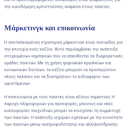
την οικοδόμηση εμπιστοσύνης ανάμεσα στους παίκτες.
Μάρκετινγκ και επικοινωνία
Η αποτελεσματική στρατηγική μάρκετινγκ είναι ουσιώδης για
την επιτυχία ενός καζίνο. Αυτό περιλαμβάνει την ανάπτυξη
στοχευμένων καμπανιών που να απευθύνται σε διαφορετικές
ομάδες παικτών. Με τη χρήση ψηφιακών εργαλείων και
κοινωνικών δικτύων, τα καζίνο μπορούν να προσεγγίσουν
νέους πελάτες και να διατηρήσουν το ενδιαφέρον των
υφιστάμενων.
Η επικοινωνία με τους παίκτες είναι εξίσου σημαντική. Η
παροχή πληροφοριών για προσφορές, μπόνους και νέες
κυκλοφορίες παιχνιδιών μπορεί να ενισχύσει τη συμμετοχή
των παικτών. Η ανάπτυξη ισχυρών σχέσεων με την κοινότητα
των παικτών μέσω ανατροφοδότησης και αλληλεπίδρασης