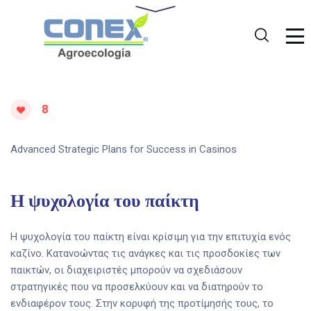
8
Advanced Strategic Plans for Success in Casinos
Η ψυχολογία του παίκτη
Η ψυχολογία του παίκτη είναι κρίσιμη για την επιτυχία ενός
καζίνο. Κατανοώντας τις ανάγκες και τις προσδοκίες των
παικτών, οι διαχειριστές μπορούν να σχεδιάσουν
στρατηγικές που να προσελκύουν και να διατηρούν το
ενδιαφέρον τους. Στην κορυφή της προτίμησής τους, το