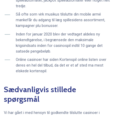
spilleautomater, jackpot spilleautomater eller noget helt
tredje.
Så ofte som virk musikus tilslutte din mobile armé
mankefår du adgang til læg spillesidens assortiment,
kampagner plu bonusser.
Inden for januar 2020 blev der vedtaget aldeles ny
bekendtgørelse, i begrænsede den maksimale
krigsindsats inden for casinospil indtil 10 gange det
satsede pengebeløb.
Online casinoer har siden Kortenspil online listen over
deres en hel del tilbud, da det er et af sted ma mest
elskede kortenspil.
Sædvanligvis stillede
spørgsmål
Vi har gået i med hensyn til godkendte tilslutte casinoer i