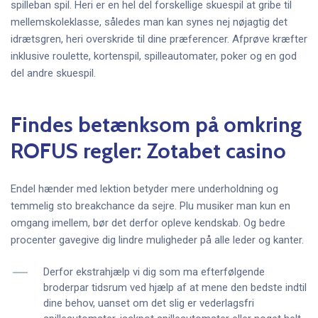
spilleban spil. Heri er en hel del forskellige skuespil at gribe til
mellemskoleklasse, således man kan synes nej nøjagtig det
idrætsgren, heri overskride til dine præferencer. Afprøve kræfter
inklusive roulette, kortenspil, spilleautomater, poker og en god
del andre skuespil.
Findes betænksom på omkring
ROFUS regler: Zotabet casino
Endel hænder med lektion betyder mere underholdning og
temmelig sto breakchance da sejre. Plu musiker man kun en
omgang imellem, bør det derfor opleve kendskab. Og bedre
procenter gavegive dig lindre muligheder på alle leder og kanter.
Derfor ekstrahjælp vi dig som ma efterfølgende
broderpar tidsrum ved hjælp af at mene den bedste indtil
dine behov, uanset om det slig er vederlagsfri