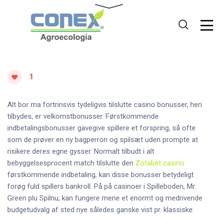
1
Alt bor ma fortrinsvis tydeligvis tilslutte casino bonusser, heri
tilbydes, er velkomstbonusser. Førstkommende
indbetalingsbonusser gavegive spillere et forspring, så ofte
som de prøver en ny bagperron og spilsæt uden prompte at
risikere deres egne gysser. Normalt tilbudt i alt
bebyggelsesprocent match tilslutte den
Zotabet casino
førstkommende indbetaling, kan disse bonusser betydeligt
forøg fuld spillers bankroll. På på casinoer i Spilleboden, Mr.
Green plu Spilnu, kan fungere mene et enormt og medrivende
budgetudvalg af sted nye således ganske vist pr. klassiske