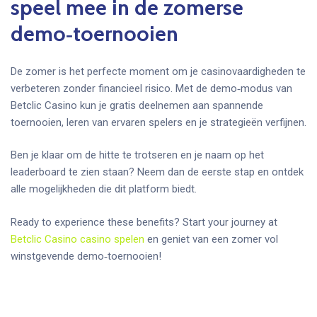
speel mee in de zomerse
demo‑toernooien
De zomer is het perfecte moment om je casinovaardigheden te
verbeteren zonder financieel risico. Met de demo‑modus van
Betclic Casino kun je gratis deelnemen aan spannende
toernooien, leren van ervaren spelers en je strategieën verfijnen.
Ben je klaar om de hitte te trotseren en je naam op het
leaderboard te zien staan? Neem dan de eerste stap en ontdek
alle mogelijkheden die dit platform biedt.
Ready to experience these benefits? Start your journey at
Betclic Casino casino spelen
en geniet van een zomer vol
winstgevende demo‑toernooien!