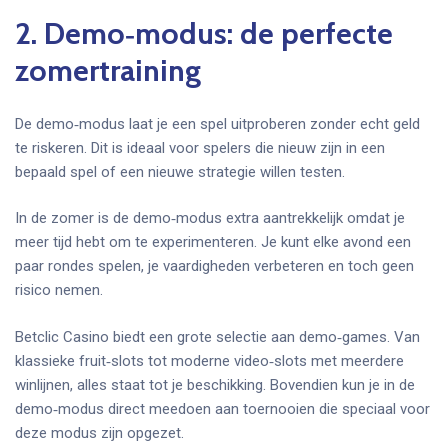
2. Demo‑modus: de perfecte
zomertraining
De demo‑modus laat je een spel uitproberen zonder echt geld
te riskeren. Dit is ideaal voor spelers die nieuw zijn in een
bepaald spel of een nieuwe strategie willen testen.
In de zomer is de demo‑modus extra aantrekkelijk omdat je
meer tijd hebt om te experimenteren. Je kunt elke avond een
paar rondes spelen, je vaardigheden verbeteren en toch geen
risico nemen.
Betclic Casino biedt een grote selectie aan demo‑games. Van
klassieke fruit‑slots tot moderne video‑slots met meerdere
winlijnen, alles staat tot je beschikking. Bovendien kun je in de
demo‑modus direct meedoen aan toernooien die speciaal voor
deze modus zijn opgezet.