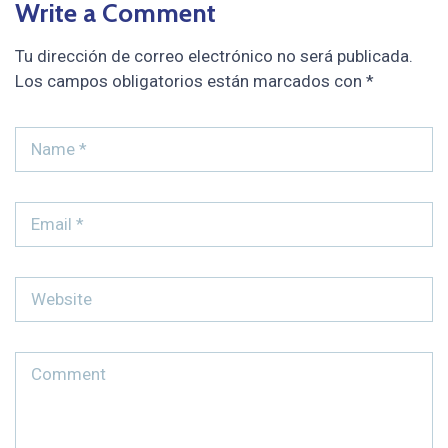
Write a Comment
Tu dirección de correo electrónico no será publicada.
Los campos obligatorios están marcados con
*