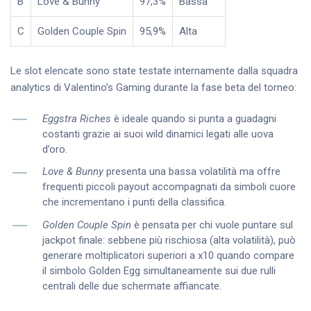
B
Love & Bunny
97,3%
Bassa
C
Golden Couple Spin
95,9%
Alta
Le slot elencate sono state testate internamente dalla squadra
analytics di Valentino’s Gaming durante la fase beta del torneo:
Eggstra Riches
è ideale quando si punta a guadagni
costanti grazie ai suoi wild dinamici legati alle uova
d’oro.
Love & Bunny
presenta una bassa volatilità ma offre
frequenti piccoli payout accompagnati da simboli cuore
che incrementano i punti della classifica.
Golden Couple Spin
è pensata per chi vuole puntare sul
jackpot finale: sebbene più rischiosa (alta volatilità), può
generare moltiplicatori superiori a x10 quando compare
il simbolo Golden Egg simultaneamente sui due rulli
centrali delle due schermate affiancate.