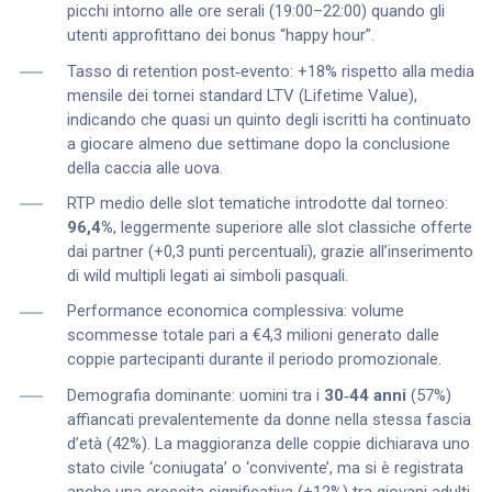
picchi intorno alle ore serali (19:00–22:00) quando gli
utenti approfittano dei bonus “happy hour”.
Tasso di retention post‑evento: +18% rispetto alla media
mensile dei tornei standard LTV (Lifetime Value),
indicando che quasi un quinto degli iscritti ha continuato
a giocare almeno due settimane dopo la conclusione
della caccia alle uova.
RTP medio delle slot tematiche introdotte dal torneo:
96,4%
, leggermente superiore alle slot classiche offerte
dai partner (+0,3 punti percentuali), grazie all’inserimento
di wild multipli legati ai simboli pasquali.
Performance economica complessiva: volume
scommesse totale pari a €4,3 milioni generato dalle
coppie partecipanti durante il periodo promozionale.
Demografia dominante: uomini tra i
30‑44 anni
(57%)
affiancati prevalentemente da donne nella stessa fascia
d’età (42%). La maggioranza delle coppie dichiarava uno
stato civile ‘coniugata’ o ‘convivente’, ma si è registrata
anche una crescita significativa (+12%) tra giovani adulti