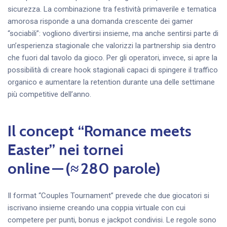
sicurezza. La combinazione tra festività primaverile e tematica
amorosa risponde a una domanda crescente dei gamer
“sociabili”: vogliono divertirsi insieme, ma anche sentirsi parte di
un’esperienza stagionale che valorizzi la partnership sia dentro
che fuori dal tavolo da gioco. Per gli operatori, invece, si apre la
possibilità di creare hook stagionali capaci di spingere il traffico
organico e aumentare la retention durante una delle settimane
più competitive dell’anno.
Il concept “Romance meets
Easter” nei tornei
online — (≈ 280 parole)
Il format “Couples Tournament” prevede che due giocatori si
iscrivano insieme creando una coppia virtuale con cui
competere per punti, bonus e jackpot condivisi. Le regole sono