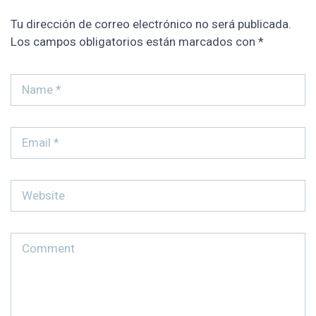
Tu dirección de correo electrónico no será publicada.
Los campos obligatorios están marcados con
*