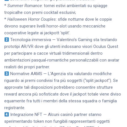
*
Summer Romance
: tornei estivi ambientati su spiagge
tropicalhe con premi cocktail esclusivi;
*
Halloween Horror Couples
: sfide notturne dove le coppie
devono superare livelli horror‑slot usando meccaniche
cooperative legate ai jackpott ‘split’.
Tecnologia immersiva — Valentino’s Gaming sta testando
prototipi AR/VR dove gli utenti indossano visori Oculus Quest
per partecipare a cacce virtuali tridimensionali dentro
ambientazioni pasqual‐romantiche personalizzabili con avatar
realisti dei propri partner.
Normative AAMS — L’Agenzia sta valutando modifiche
riguardo ai premi condivisi fra più soggetti (“split jackpot”). Se
approvate tali disposizioni potrebbero consentire strutture
reward ancora più sofisticate dove il jackpot totale viene diviso
equamente fra tutti i membri della stessa squadra o famiglia
registrante.
Integrazione NFT — Alcuni casinò partner stanno
sperimentando token non fungibili rappresentanti oggetti