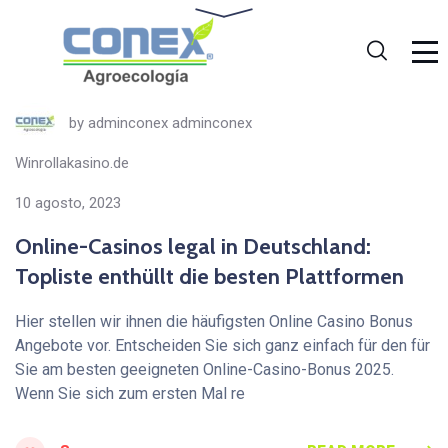
by
adminconex adminconex
Winrollakasino.de
10 agosto, 2023
Online-Casinos legal in Deutschland:
Topliste enthüllt die besten Plattformen
Hier stellen wir ihnen die häufigsten Online Casino Bonus
Angebote vor. Entscheiden Sie sich ganz einfach für den für
Sie am besten geeigneten Online-Casino-Bonus 2025.
Wenn Sie sich zum ersten Mal re