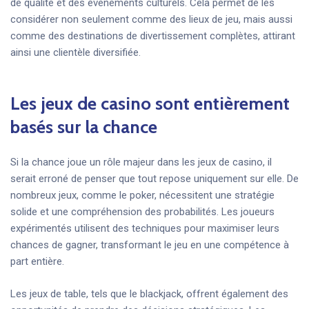
de qualité et des événements culturels. Cela permet de les
considérer non seulement comme des lieux de jeu, mais aussi
comme des destinations de divertissement complètes, attirant
ainsi une clientèle diversifiée.
Les jeux de casino sont entièrement
basés sur la chance
Si la chance joue un rôle majeur dans les jeux de casino, il
serait erroné de penser que tout repose uniquement sur elle. De
nombreux jeux, comme le poker, nécessitent une stratégie
solide et une compréhension des probabilités. Les joueurs
expérimentés utilisent des techniques pour maximiser leurs
chances de gagner, transformant le jeu en une compétence à
part entière.
Les jeux de table, tels que le blackjack, offrent également des