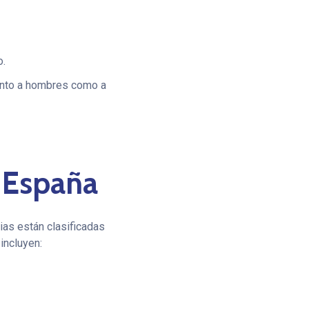
o.
anto a hombres como a
n España
ias están clasificadas
incluyen: