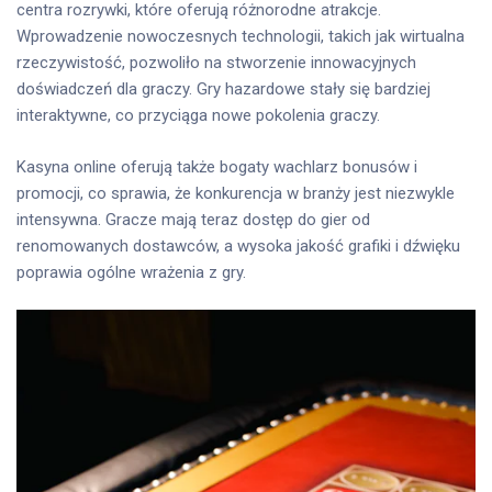
centra rozrywki, które oferują różnorodne atrakcje.
Wprowadzenie nowoczesnych technologii, takich jak wirtualna
rzeczywistość, pozwoliło na stworzenie innowacyjnych
doświadczeń dla graczy. Gry hazardowe stały się bardziej
interaktywne, co przyciąga nowe pokolenia graczy.
Kasyna online oferują także bogaty wachlarz bonusów i
promocji, co sprawia, że konkurencja w branży jest niezwykle
intensywna. Gracze mają teraz dostęp do gier od
renomowanych dostawców, a wysoka jakość grafiki i dźwięku
poprawia ogólne wrażenia z gry.