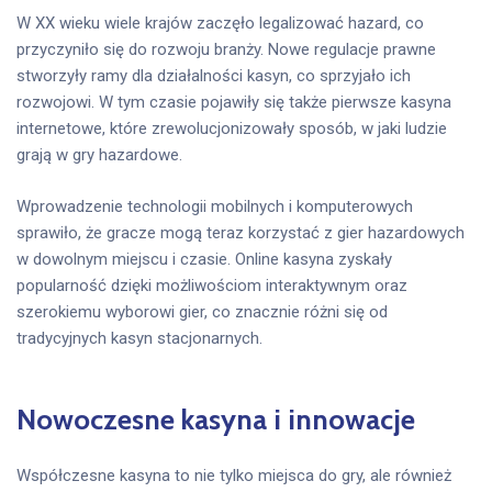
W XX wieku wiele krajów zaczęło legalizować hazard, co
przyczyniło się do rozwoju branży. Nowe regulacje prawne
stworzyły ramy dla działalności kasyn, co sprzyjało ich
rozwojowi. W tym czasie pojawiły się także pierwsze kasyna
internetowe, które zrewolucjonizowały sposób, w jaki ludzie
grają w gry hazardowe.
Wprowadzenie technologii mobilnych i komputerowych
sprawiło, że gracze mogą teraz korzystać z gier hazardowych
w dowolnym miejscu i czasie. Online kasyna zyskały
popularność dzięki możliwościom interaktywnym oraz
szerokiemu wyborowi gier, co znacznie różni się od
tradycyjnych kasyn stacjonarnych.
Nowoczesne kasyna i innowacje
Współczesne kasyna to nie tylko miejsca do gry, ale również