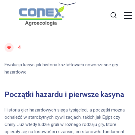
4
Ewolucja kasyn jak historia kształtowała nowoczesne gry
hazardowe
Początki hazardu i pierwsze kasyna
Historia gier hazardowych sięga tysiącleci, a początki można
odnaleźć w starożytnych cywilizacjach, takich jak Egipt czy
Chiny. Już wtedy ludzie grali w różnego rodzaju gry, które
opierały się na losowości i szansie, co stanowiło fundament