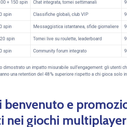
200 + 150 spin
Chat integrata, tornei settimanali
9
0 spin
Classifiche globali, club VIP
9
0 spin
Messaggistica istantanea, sfide giornaliere
9
120 spin
Tornei live su roulette, leaderboard
9
0 spin
Community forum integrato
9
o dimostrato un impatto misurabile sull’engagement: gli utenti c
anno una retention del 48 % superiore rispetto a chi gioca solo i
i benvenuto e promozi
ti nei giochi multiplayer