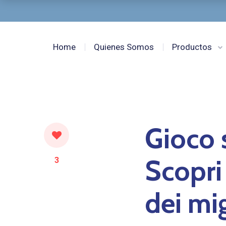
Home
Quienes Somos
Productos
Gioco 
Scopri 
3
dei mig