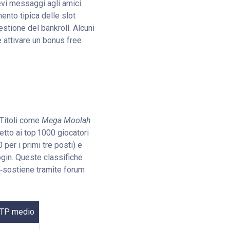
revi messaggi agli amici
ento tipica delle slot
estione del bankroll. Alcuni
attivare un bonus free
 Titoli come
Mega Moolah
tto ai top 1000 giocatori
per i primi tre posti) e
ogin. Queste classifiche
o‑sostiene tramite forum
TP medio