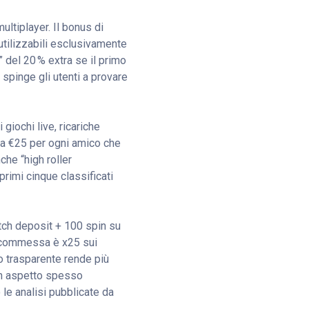
ultiplayer. Il bonus di
utilizzabili esclusivamente
 del 20 % extra se il primo
 spinge gli utenti a provare
giochi live, ricariche
ri a €25 per ogni amico che
che “high roller
primi cinque classificati
tch deposit + 100 spin su
i scommessa è x25 sui
o trasparente rende più
 un aspetto spesso
le analisi pubblicate da