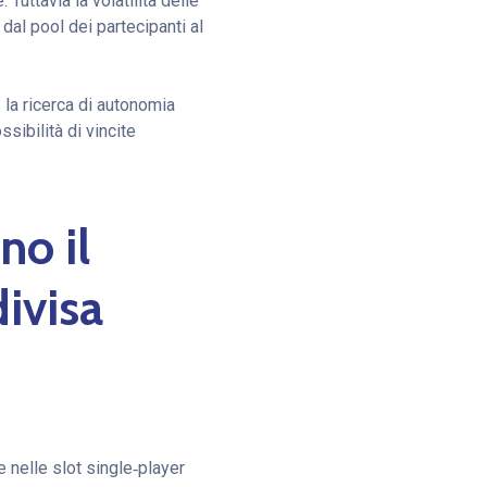
 Tuttavia la volatilità delle
dal pool dei partecipanti al
: la ricerca di autonomia
ssibilità di vincite
no il
ivisa
 nelle slot single‑player