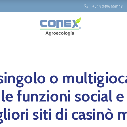
+54 9 3496 658113
singolo o multigioc
le funzioni social e
liori siti di casinò