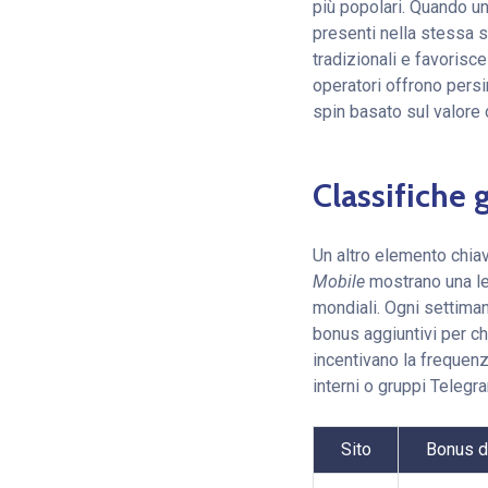
più popolari. Quando un
presenti nella stessa s
tradizionali e favorisc
operatori offrono pers
spin basato sul valore 
Classifiche 
Un altro elemento chiav
Mobile
mostrano una lea
mondiali. Ogni settiman
bonus aggiuntivi per ch
incentivano la frequen
interni o gruppi Telegr
Sito
Bonus d