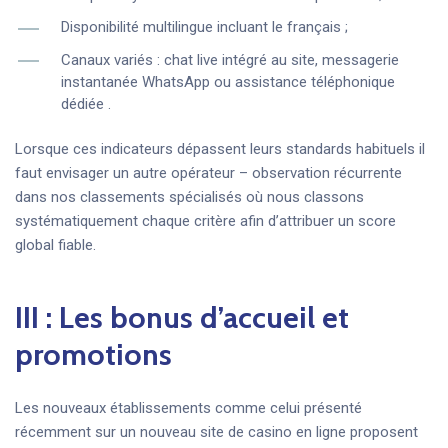
Disponibilité multilingue incluant le français ;
Canaux variés : chat live intégré au site, messagerie
instantanée WhatsApp ou assistance téléphonique
dédiée .
Lorsque ces indicateurs dépassent leurs standards habituels il
faut envisager un autre opérateur – observation récurrente
dans nos classements spécialisés où nous classons
systématiquement chaque critère afin d’attribuer un score
global fiable.
III : Les bonus d’accueil et
promotions
Les nouveaux établissements comme celui présenté
récemment sur un nouveau site de casino en ligne proposent