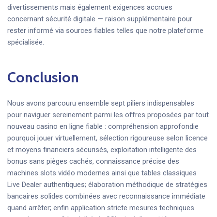
divertissements mais également exigences accrues
concernant sécurité digitale — raison supplémentaire pour
rester informé via sources fiables telles que notre plateforme
spécialisée.
Conclusion
Nous avons parcouru ensemble sept piliers indispensables
pour naviguer sereinement parmi les offres proposées par tout
nouveau casino en ligne fiable : compréhension approfondie
pourquoi jouer virtuellement, sélection rigoureuse selon licence
et moyens financiers sécurisés, exploitation intelligente des
bonus sans pièges cachés, connaissance précise des
machines slots vidéo modernes ainsi que tables classiques
Live Dealer authentiques; élaboration méthodique de stratégies
bancaires solides combinées avec reconnaissance immédiate
quand arrêter; enfin application stricte mesures techniques