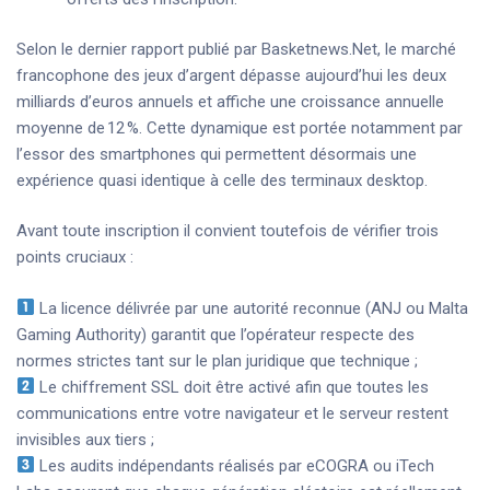
Selon le dernier rapport publié par Basketnews.Net, le marché
francophone des jeux d’argent dépasse aujourd’hui les deux
milliards d’euros annuels et affiche une croissance annuelle
moyenne de 12 %. Cette dynamique est portée notamment par
l’essor des smartphones qui permettent désormais une
expérience quasi identique à celle des terminaux desktop.
Avant toute inscription il convient toutefois de vérifier trois
points cruciaux :
La licence délivrée par une autorité reconnue (ANJ ou Malta
Gaming Authority) garantit que l’opérateur respecte des
normes strictes tant sur le plan juridique que technique ;
Le chiffrement SSL doit être activé afin que toutes les
communications entre votre navigateur et le serveur restent
invisibles aux tiers ;
Les audits indépendants réalisés par eCOGRA ou iTech