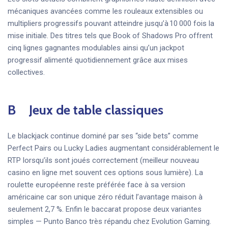
mécaniques avancées comme les rouleaux extensibles ou
multipliers progressifs pouvant atteindre jusqu’à 10 000 fois la
mise initiale. Des titres tels que Book of Shadows Pro offrent
cinq lignes gagnantes modulables ainsi qu’un jackpot
progressif alimenté quotidiennement grâce aux mises
collectives.
B Jeux de table classiques
Le blackjack continue dominé par ses “side bets” comme
Perfect Pairs ou Lucky Ladies augmentant considérablement le
RTP lorsqu’ils sont joués correctement (meilleur nouveau
casino en ligne met souvent ces options sous lumière). La
roulette européenne reste préférée face à sa version
américaine car son unique zéro réduit l’avantage maison à
seulement 2,7 %. Enfin le baccarat propose deux variantes
simples — Punto Banco très répandu chez Evolution Gaming.