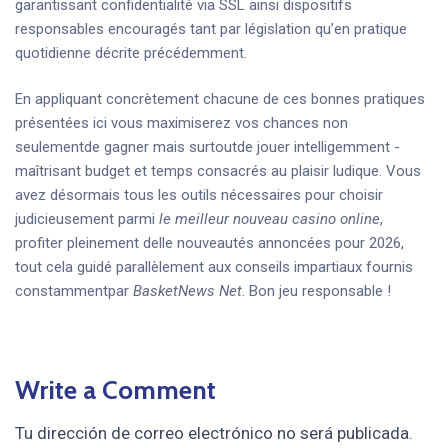
garantissant confidentialité via SSL ainsi dispositifs
responsables encouragés tant par législation qu’en pratique
quotidienne décrite précédemment.
En appliquant concrètement chacune de ces bonnes pratiques
présentées ici vous maximiserez vos chances non
seulementde gagner mais surtoutde jouer intelligemment ­
maîtrisant budget et temps consacrés au plaisir ludique.​ Vous
avez désormais tous les outils nécessaires pour choisir
judicieusement parmi
le meilleur nouveau casino online
,
profiter pleinement delle nouveautés annoncées pour 2026,
tout cela guidé parallèlement aux conseils impartiaux fournis
constammentpar
BasketNews Net
. Bon jeu responsable !
Write a Comment
Tu dirección de correo electrónico no será publicada.