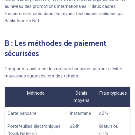
au niveau des promotions internationales – deux cadres
fréquemment cités dans les revues techniques réalisées par
Basketsports Net.
B : Les méthodes de paiement
sécurisées
Comparer rapidement les options bancaires permet d’éviter
mauvaises surprises lors des retraits :
Méthode
Délais
Frais typiques
moyens
Carte bancaire
Instantané
≤ 2 %
Portefeuilles électroniques
≤24h
Gratuit ou
(Skrill, Neteller)
< 1 %