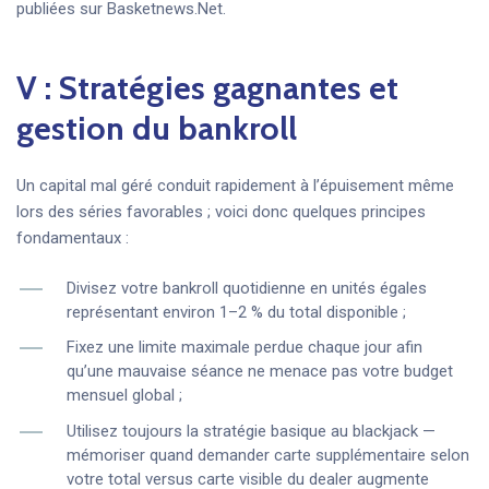
publiées sur Basketnews.Net.
V : Stratégies gagnantes et
gestion du bankroll
Un capital mal géré conduit rapidement à l’épuisement même
lors des séries favorables ; voici donc quelques principes
fondamentaux :
Divisez votre bankroll quotidienne en unités égales
représentant environ 1–2 % du total disponible ;
Fixez une limite maximale perdue chaque jour afin
qu’une mauvaise séance ne menace pas votre budget
mensuel global ;
Utilisez toujours la stratégie basique au blackjack —
mémoriser quand demander carte supplémentaire selon
votre total versus carte visible du dealer augmente