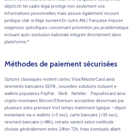
dépôt.Un tel cadre légal protège non seulement vos
informations personnelles mais assure également recours
juridique clair si litige survient.En outre ANJ française impose
exigences spécifiques concernant prévention jeu problématique
incluant auto-exclusion nationale intégrée directement dans
plateforme.*
Méthodes de paiement sécurisées
Options classiques restent cartes Visa/MasterCard ainsi
virements bancaires SEPA ; nouvelles solutions incluent e-
wallets populaires PayPal、Skrill、Neteller、Paysafecard ainsi
crypto-monnaies Bitcoin/Ethereum acceptées désormais par
plusieurs sites premium.Voit temps traitement typique —dépot
instantané via e-wallets (<5 sec), carte bancaire (<30 sec),
virement bancaire (<48h); retraits varient selon méthode
choisie généralement entre 24het 72h, frais éventuels allant