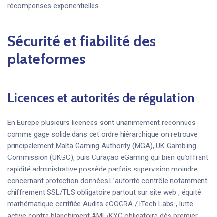
récompenses exponentielles.
Sécurité et fiabilité des
plateformes
Licences et autorités de régulation
En Europe plusieurs licences sont unanimement reconnues
comme gage solide.dans cet ordre hiérarchique on retrouve
principalement Malta Gaming Authority (MGA), UK Gambling
Commission (UKGC), puis Curaçao eGaming qui bien qu’offrant
rapidité administrative possède parfois supervision moindre
concernant protection données.L’autorité contrôle notamment
chiffrement SSL/TLS obligatoire partout sur site web , équité
mathématique certifiée Audits eCOGRA / iTech Labs , lutte
active contre blanchiment AML/KYC obligatoire dès premier