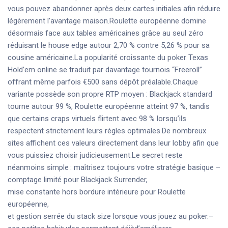
vous pouvez abandonner après deux cartes initiales afin réduire
légèrement l’avantage maison.Roulette européenne domine
désormais face aux tables américaines grâce au seul zéro
réduisant le house edge autour 2,70 % contre 5,26 % pour sa
cousine américaine.La popularité croissante du poker Texas
Hold’em online se traduit par davantage tournois “Freeroll”
offrant même parfois €500 sans dépôt préalable.Chaque
variante possède son propre RTP moyen : Blackjack standard
tourne autour 99 %, Roulette européenne atteint 97 %, tandis
que certains craps virtuels flirtent avec 98 % lorsqu’ils
respectent strictement leurs règles optimales.De nombreux
sites affichent ces valeurs directement dans leur lobby afin que
vous puissiez choisir judicieusement.Le secret reste
néanmoins simple : maîtrisez toujours votre stratégie basique –
comptage limité pour Blackjack Surrender,
mise constante hors bordure intérieure pour Roulette
européenne,
et gestion serrée du stack size lorsque vous jouez au poker.–