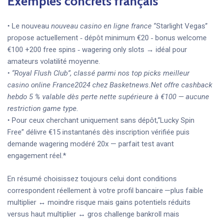
Exemples concrets français
• Le nouveau
nouveau casino en ligne france
“Starlight Vegas”
propose actuellement ‑ dépôt minimum €20 ‑ bonus welcome
€100 +200 free spins ‑ wagering only slots → idéal pour
amateurs volatilité moyenne.
• “Royal Flush Club”, classé parmi nos top picks meilleur
casino online France2024 chez Basketnews.Net offre cashback
hebdo ‎5 %‎ valable dès perte nette supérieure à €100 — aucune
restriction game type.
• Pour ceux cherchant uniquement sans dépôt,“Lucky Spin
Free” délivre €15 instantanés dès inscription vérifiée puis
demande wagering modéré ‎20x‎ — parfait test avant
engagement réel.*
En résumé choisissez toujours celui dont conditions
correspondent réellement à votre profil bancaire —plus faible
multiplier ↔️ moindre risque mais gains potentiels réduits
versus haut multiplier ↔️ gros challenge bankroll mais