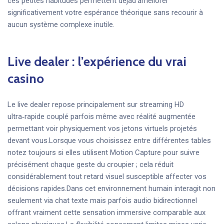
ces petites habitudes permettent déjà​d’améliorer
significativement votre espérance théorique sans recourir à
aucun système complexe inutile.​
Live dealer : l’expérience du vrai
casino
Le live dealer repose principalement sur streaming HD
ultra‑rapide couplé parfois même avec réalité augmentée
permettant voir physiquement vos jetons virtuels projetés
devant vous.Lorsque vous choisissez entre différentes tables
notez toujours si elles utilisent Motion Capture pour suivre
précisément chaque geste du croupier ; cela réduit
considérablement tout retard visuel susceptible affecter vos
décisions rapides.Dans cet environnement humain interagit non
seulement via chat texte mais parfois audio bidirectionnel
offrant vraiment cette sensation immersive comparable aux