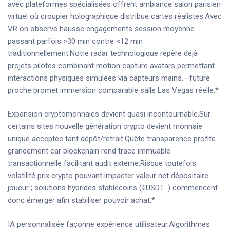
avec plateformes spécialisées offrent ambiance salon parisien
virtuel où croupier holographique distribue cartes réalistes.Avec
VR on observe hausse engagements session moyenne
passant parfois >30 min contre <12 min
traditionnellement.Notre radar technologique repère déjà
projets pilotes combinant motion capture avatars permettant
interactions physiques simulées via capteurs mains.—future
proche promet immersion comparable salle Las Vegas réelle.*
Expansion cryptomonnaies devient quasi incontournable.Sur
certains sites nouvelle génération crypto devient monnaie
unique acceptée tant dépôt/retrait.Quête transparence profite
grandement car blockchain rend trace immuable
transactionnelle facilitant audit externe.Risque toutefois
volatilité prix crypto pouvant impacter valeur net dépositaire
joueur ; solutions hybrides stablecoins (€USDT…) commencent
donc émerger afin stabiliser pouvoir achat.*
IA personnalisée façonne expérience utilisateur.Algorithmes