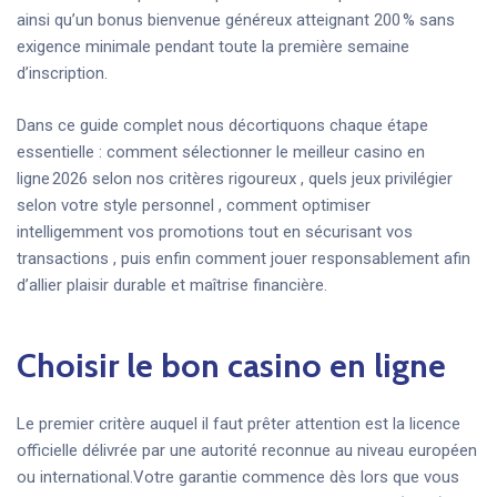
ainsi qu’un bonus bienvenue généreux atteignant 200 % sans
exigence minimale pendant toute la première semaine
d’inscription.​
Dans ce guide complet nous décortiquons chaque étape
essentielle : comment sélectionner le meilleur casino en
ligne 2026 selon nos critères rigoureux , quels jeux privilégier
selon votre style personnel , comment optimiser
intelligemment vos promotions tout en sécurisant vos
transactions , puis enfin comment jouer responsablement afin
d’allier plaisir durable et maîtrise financière.
Choisir le bon casino en ligne
Le premier critère auquel il faut prêter attention est la licence
officielle délivrée par une autorité reconnue au niveau européen
ou international.Votre garantie commence dès lors que vous