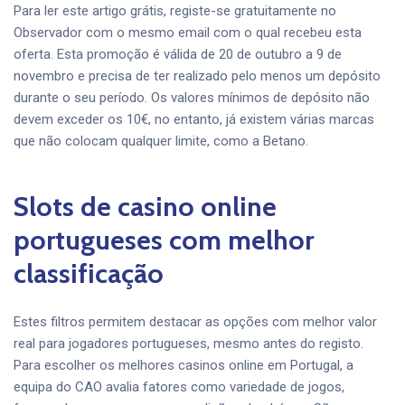
Para ler este artigo grátis, registe-se gratuitamente no
Observador com o mesmo email com o qual recebeu esta
oferta. Esta promoção é válida de 20 de outubro a 9 de
novembro e precisa de ter realizado pelo menos um depósito
durante o seu período. Os valores mínimos de depósito não
devem exceder os 10€, no entanto, já existem várias marcas
que não colocam qualquer limite, como a Betano.
Slots de casino online
portugueses com melhor
classificação
Estes filtros permitem destacar as opções com melhor valor
real para jogadores portugueses, mesmo antes do registo.
Para escolher os melhores casinos online em Portugal, a
equipa do CAO avalia fatores como variedade de jogos,