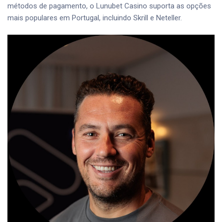
métodos de pagamento, o Lunubet Casino suporta as opções
mais populares em Portugal, incluindo Skrill e Neteller.