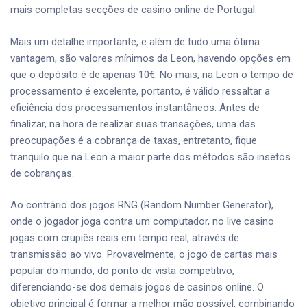
mais completas secções de casino online de Portugal.
Mais um detalhe importante, e além de tudo uma ótima
vantagem, são valores mínimos da Leon, havendo opções em
que o depósito é de apenas 10€. No mais, na Leon o tempo de
processamento é excelente, portanto, é válido ressaltar a
eficiência dos processamentos instantâneos. Antes de
finalizar, na hora de realizar suas transações, uma das
preocupações é a cobrança de taxas, entretanto, fique
tranquilo que na Leon a maior parte dos métodos são insetos
de cobranças.
Ao contrário dos jogos RNG (Random Number Generator),
onde o jogador joga contra um computador, no live casino
jogas com crupiês reais em tempo real, através de
transmissão ao vivo. Provavelmente, o jogo de cartas mais
popular do mundo, do ponto de vista competitivo,
diferenciando-se dos demais jogos de casinos online. O
objetivo principal é formar a melhor mão possível, combinando