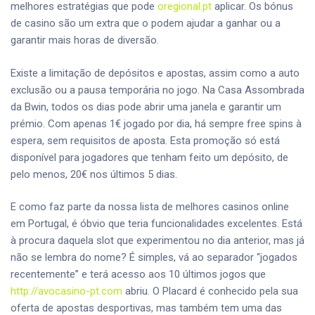
melhores estratégias que pode
oregional.pt
aplicar. Os bónus
de casino são um extra que o podem ajudar a ganhar ou a
garantir mais horas de diversão.
Existe a limitação de depósitos e apostas, assim como a auto
exclusão ou a pausa temporária no jogo. Na Casa Assombrada
da Bwin, todos os dias pode abrir uma janela e garantir um
prémio. Com apenas 1€ jogado por dia, há sempre free spins à
espera, sem requisitos de aposta. Esta promoção só está
disponível para jogadores que tenham feito um depósito, de
pelo menos, 20€ nos últimos 5 dias.
E como faz parte da nossa lista de melhores casinos online
em Portugal, é óbvio que teria funcionalidades excelentes. Está
à procura daquela slot que experimentou no dia anterior, mas já
não se lembra do nome? É simples, vá ao separador “jogados
recentemente” e terá acesso aos 10 últimos jogos que
http://avocasino-pt.com
abriu. O Placard é conhecido pela sua
oferta de apostas desportivas, mas também tem uma das