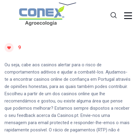
9
Ou seja, cabe aos casinos alertar para o risco de
comportamentos aditivos e ajudar a combatê-los. Ajudamos-
te a encontrar casinos online de confiança em Portugal através
de opiniões honestas, para as quais também podes contribuir.
Escolheu a partir de um dos casinos online que lhe
recomendámos e gostou, ou existe alguma área que pense
que podemos melhorar? Estamos sempre dispostos a receber
o seu feedback acerca da Casinos.pt. Envie-nos uma
mensagem para email protected e responder-lhe-emos o mais
rapidamente possível. O rácio de pagamentos (RTP) não é