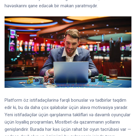
həvəskarını qane edəcək bir məkan yaratmışdır.
Platform öz istifadəçilərinə fərqli bonuslar və tədbirlər təqdim
edir ki, bu da daha çox qələbələr üçün əlavə motivasiya yaradır.
Yeni istifadəçilər üçün qarşılanma təklifləri və davamlı oyunçular
üçün loyallıq proqramları, Mostbet-də qazanmanın yollarını
genişləndirir. Burada hər kəs üçün rahat bir oyun təcrübəsi var —