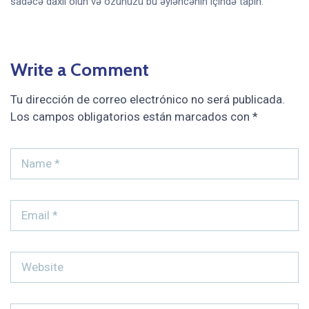
sadəcə daxil olun və özünüzü bu əyləncənin içində tapın.
Write a Comment
Tu dirección de correo electrónico no será publicada.
Los campos obligatorios están marcados con
*