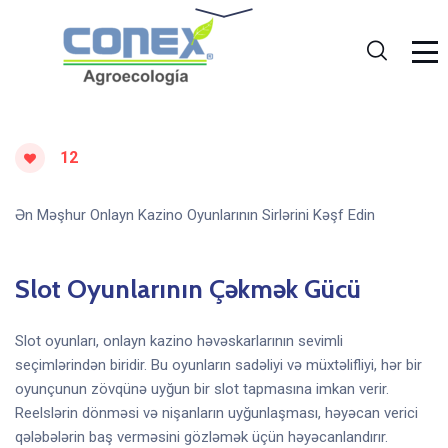
12
Ən Məşhur Onlayn Kazino Oyunlarının Sirlərini Kəşf Edin
Slot Oyunlarının Çəkmək Gücü
Slot oyunları, onlayn kazino həvəskarlarının sevimli
seçimlərindən biridir. Bu oyunların sadəliyi və müxtəlifliyi, hər bir
oyunçunun zövqünə uyğun bir slot tapmasına imkan verir.
Reelslərin dönməsi və nişanların uyğunlaşması, həyəcan verici
qələbələrin baş verməsini gözləmək üçün həyəcanlandırır.