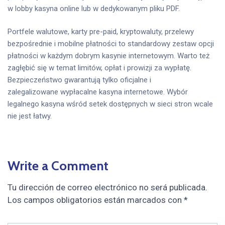
w lobby kasyna online lub w dedykowanym pliku PDF.
Portfele walutowe, karty pre-paid, kryptowaluty, przelewy
bezpośrednie i mobilne płatności to standardowy zestaw opcji
płatności w każdym dobrym kasynie internetowym. Warto też
zagłębić się w temat limitów, opłat i prowizji za wypłatę.
Bezpieczeństwo gwarantują tylko oficjalne i
zalegalizowane wypłacalne kasyna internetowe. Wybór
legalnego kasyna wśród setek dostępnych w sieci stron wcale
nie jest łatwy.
Write a Comment
Tu dirección de correo electrónico no será publicada.
Los campos obligatorios están marcados con
*