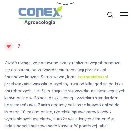
7
Zwróć uwagę, że podawane czasy realizacji wypłat odnoszą
się do okresu po zatwierdzeniu transakcji przez dział
finansowy kasyna. Samo wewnętrzne
casinopistolo.pl
przetwarzanie wniosku o wypłatę trwa od kilku godzin do kilku
dni roboczych. Hell Spin znajduje się wysoko na liście legalnych
kasyn online w Polsce, dzięki licencji i wysokim standardom
bezpieczeństwa. Zanim dodamy najlepsze kasyno online do
listy top 10 casino online, rzetelnie sprawdzamy każdy z
wymienionych aspektów, a także wiele innych elementów
działalności analizowanego kasyna. W poniższej tabeli