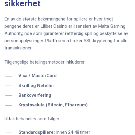
sikkerhet
En av de største bekymringene for spillere er hvor trygt
pengene deres er. Lilibet Casino er lisensiert av Malta Gaming
Authority, noe som garanterer rettferdig spill og beskyttelse av
personopplysninger. Plattformen bruker SSL‑kryptering for alle
transaksjoner.
Tilgjengelige betalingsmetoder inkluderer:
Visa / MasterCard
Skrill og Neteller
Bankoverføring
Kryptovaluta (Bitcoin, Ethereum)
Uttak behandles som følger:
Standardspillere:
Innen 24‑48 timer.