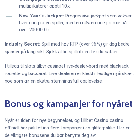
multiplikatorer opptil 10 x.
New Year’s Jackpot:
Progressive jackpot som vokser
hver gang noen spiller, med en nåværende premie på
over 200 000 kr.
Industry Secret:
Spill med høy RTP (over 96 %) gir deg bedre
sjanser på lang sikt. Sjekk alltid spillinfoen før du satser.
I tillegg til slots tilbyr casinoet live‑dealer‑bord med blackjack,
roulette og baccarat. Live‑dealeren er kledd i festlige nyårsklær,
noe som gir en ekstra stemningsfull opplevelse.
Bonus og kampanjer for nyåret
Nyår er tiden for nye begynnelser, og Lilibet Casino casino
offisiell har pakket inn flere kampanjer i en glitterpakke. Her er
de viktigste bonusene du bør benytte deg av: