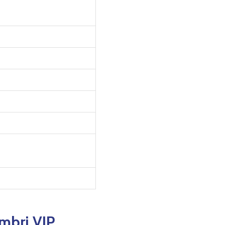
mbri VIP