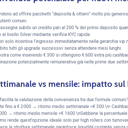
endono ad offrire pacchetti “deposita & ottieni” molto più generosi
 utenti comuni.
assegna subito un credito pari al 200 % del primo deposito quan
l livello Silver mediante verifica KYC rapida.
non solo incentiva l’ingresso immediatamente nella gerarchia vip
ito tutti gli upgrade successivi senza attendere mesi lunghi.
tra come inserendo € 300 si ottengono € 600 extra più cashbac
nazione potenzialmente remunerativa già nelle prime due setti
ttimanale vs mensile: impatto sul 
facilita la valutazione della convenienza tra due formule comuni
tte fino a € 2 000 → ritorno medio settimanale ≈€ 300.\n• Cashb
 8 000 → ritorno medio mensile ≈€ 1 600.\nSebbene la percentual
imo rende quest’opzione ideale solo per high rollers con turnove
ece la struttura settimanale garantisce liquidità costante senza 