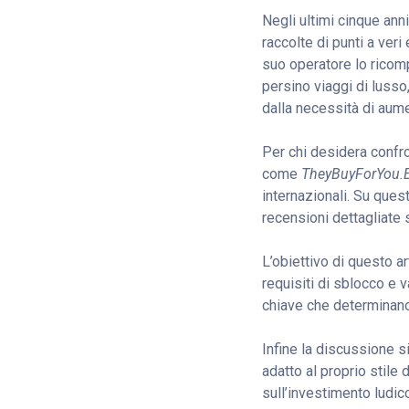
Negli ultimi cinque an
raccolte di punti a ver
suo operatore lo ricom
persino viaggi di lusso,
dalla necessità di aume
Per chi desidera confron
come
TheyBuyForYou.
internazionali. Su ques
recensioni dettagliate
L’obiettivo di questo ar
requisiti di sblocco e 
chiave che determinano 
Infine la discussione s
adatto al proprio stile
sull’investimento ludic