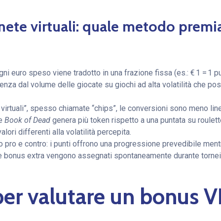
nete virtuali: quale metodo premia
gni euro speso viene tradotto in una frazione fissa (es.: € 1 = 1 p
nza dal volume delle giocate su giochi ad alta volatilità che p
virtuali”, spesso chiamate “chips”, le conversioni sono meno li
me
Book of Dead
genera più token rispetto a una puntata su roulet
lori differenti alla volatilità percepita.​
o pro e contro: i punti offrono una progressione prevedibile me
 bonus extra vengono assegnati spontaneamente durante tornei 
i per valutare un bonus V