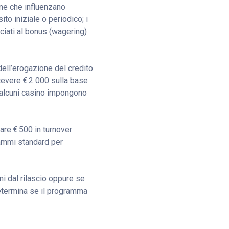
ine che influenzano
to iniziale o periodico; i
ciati al bonus (wagering)
dell’erogazione del credito
cevere € 2 000 sulla base
 alcuni casino impongono
fare € 500 in turnover
rammi standard per
ni dal rilascio oppure se
determina se il programma