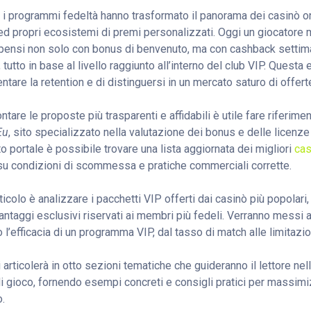
ni i programmi fedeltà hanno trasformato il panorama dei casinò 
i ed propri ecosistemi di premi personalizzati. Oggi un giocatore 
pensi non solo con bonus di benvenuto, ma con cashback settiman
 tutto in base al livello raggiunto all’interno del club VIP. Questa
ntare la retention e di distinguersi in un mercato saturo di offer
tare le proposte più trasparenti e affidabili è utile fare riferime
Eu
, sito specializzato nella valutazione dei bonus e delle licenze
to portale è possibile trovare una lista aggiornata dei migliori
cas
 su condizioni di scommessa e pratiche commerciali corrette.
ticolo è analizzare i pacchetti VIP offerti dai casinò più popolari,
vantaggi esclusivi riservati ai membri più fedeli. Verranno messi 
l’efficacia di un programma VIP, dal tasso di match alle limitazion
i articolerà in otto sezioni tematiche che guideranno il lettore ne
 di gioco, fornendo esempi concreti e consigli pratici per massimiz
o.