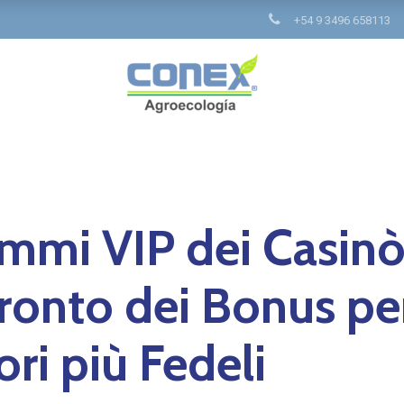
+54 9 3496 658113
mmi VIP dei Casinò
ronto dei Bonus per
ri più Fedeli