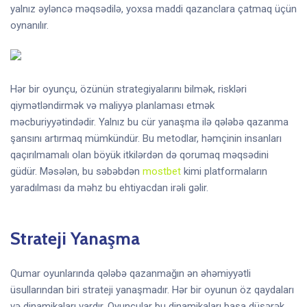
yalnız əyləncə məqsədilə, yoxsa maddi qazanclara çatmaq üçün
oynanılır.
Hər bir oyunçu, özünün strategiyalarını bilmək, riskləri
qiymətləndirmək və maliyyə planlaması etmək
məcburiyyətindədir. Yalnız bu cür yanaşma ilə qələbə qazanma
şansını artırmaq mümkündür. Bu metodlar, həmçinin insanları
qaçırılmamalı olan böyük itkilərdən də qorumaq məqsədini
güdür. Məsələn, bu səbəbdən
mostbet
kimi platformaların
yaradılması da məhz bu ehtiyacdan irəli gəlir.
Strateji Yanaşma
Qumar oyunlarında qələbə qazanmağın ən əhəmiyyətli
üsullarından biri strateji yanaşmadır. Hər bir oyunun öz qaydaları
və dinamikaları vardır. Oyunçular bu dinamikaları başa düşərək,